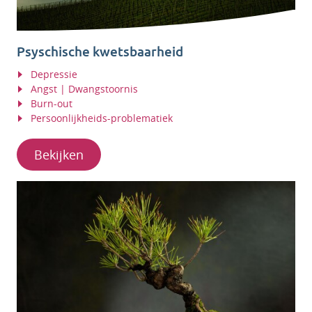
Psyschische kwetsbaarheid
Depressie
Angst | Dwangstoornis
Burn-out
Persoonlijkheids-problematiek
Bekijken