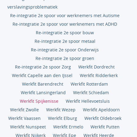
verslavingsproblematiek
Re-integratie 2e spoor voor werknemers met Autisme
Re-integratie 2e spoor voor werknemers met ADHD
Re-integratie 2e spoor bouw
Re-integratie 2e spoor metaal
Re-integratie 2e spoor Onderwijs
Re-integratie 2e spoor groen
Re-integratie 2e spoor Zorg
Werkfit Dordrecht
Werkfit Capelle aan den IJssel
Werkfit Ridderkerk
Werkfit Barendrecht
Werkfit Rotterdam
Werkfit Lansingerland
Werkfit Schiedam
Werkfit Spijkenisse
Werkfit Hellevoetsluis
Werkfit Zwolle
Werkfit Wezep
Werkfit Apeldoorn
Werkfit Vaassen
Werkfit Elburg
Werkfit Oldebroek
Werkfit Nunspeet
Werkfit Ermelo
Werkfit Putten
Werkfit Nijkerk
Werkfit Epe
Werkfit Heerde