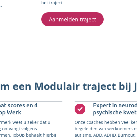
het traject.
.
Aanmelden traject
 een Modulair traject bij
at scores en 4
Expert in neurod
 op Werk
psychische kwet
rmerk weet u zeker dat u
Onze coaches hebben veel ken
g ontvangt volgens
begeleiden van werknemers m
ormen. JobUp behaalt hierbij
autisme, ADD, ADHD, Burnout,