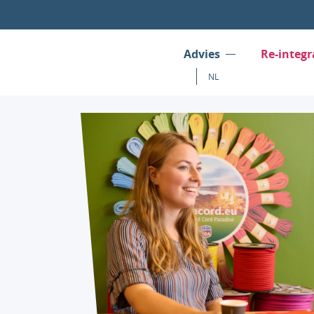
Advies
Re-integr
NL