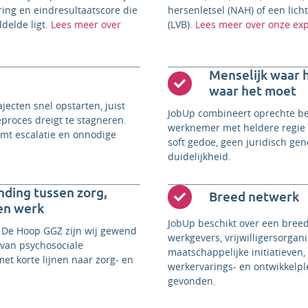
ring en eindresultaatscore die
hersenletsel (NAH) of een lich
delde ligt.
Lees meer over
(LVB).
Lees meer over onze exp
Menselijk waar h
waar het moet
jecten snel opstarten, juist
JobUp combineert oprechte be
eproces dreigt te stagneren.
werknemer met heldere regie 
omt escalatie en onnodige
soft gedoe, geen juridisch ge
duidelijkheid.
nding tussen zorg,
Breed netwerk
 en werk
JobUp beschikt over een bree
n De Hoop GGZ zijn wij gewend
werkgevers, vrijwilligersorgani
 van psychosociale
maatschappelijke initiatieven
et korte lijnen naar zorg- en
werkervarings- en ontwikkel
gevonden.