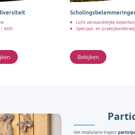
iversiteit
Scholingsbelemmeringe
me
Licht verstandelijke beperkin
| ADD
Speciaal- en praktijkonderwij
jken
Bekijken
Parti
Het modulaire traject
particip