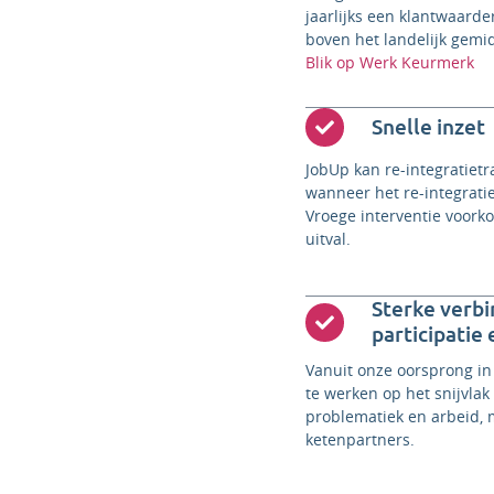
jaarlijks een klantwaarde
boven het landelijk gemid
Blik op Werk Keurmerk
Snelle inzet
JobUp kan re-integratietra
wanneer het re-integrati
Vroege interventie voork
uitval.
Sterke verbi
participatie
Vanuit onze oorsprong i
te werken op het snijvlak
problematiek en arbeid, m
ketenpartners.