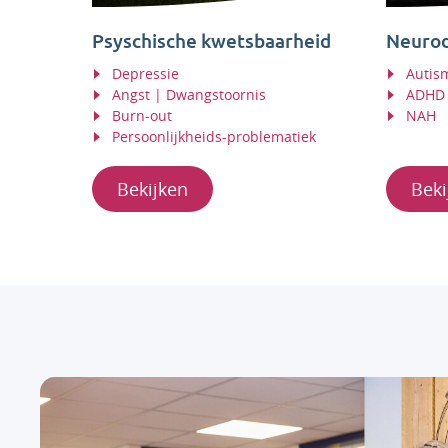
Psyschische kwetsbaarheid
Neurod
Depressie
Autis
Angst | Dwangstoornis
ADHD 
Burn-out
NAH
Persoonlijkheids-problematiek
Bekijken
Beki