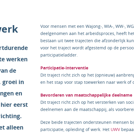
werk
Voor mensen met een Wajong-, WIA-, WW-, WGA 
deelgenomen aan het arbeidsproces, heeft het
bestaan uit twee trajecten die afzonderlijk k
ortdurende
voor het traject wordt afgestemd op de persoon
participatieladder.
 te werken
Participatie-interventie
van de
Dit traject richt zich op het (opnieuw) aanbren
 groei in
en het stap voor stap toewerken naar werk of 
ingen en
Bevorderen van maatschappelijke deelname
Dit traject richt zich op het versterken van so
hier eerst
deelnemen aan de maatschappij, als voorbere
ichting.
Deze beide trajecten ondersteunen mensen bij
et alleen
participatie, opleiding of werk. Het
UWV
bepaal