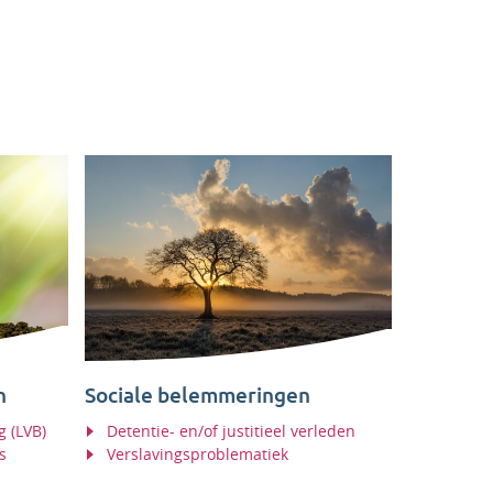
n
Sociale belemmeringen
g (LVB)
Detentie- en/of justitieel verleden
s
Verslavingsproblematiek