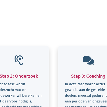
stappen van een Coachingtr
Stap 2: Onderzoek
Stap 3: Coaching
 deze fase wordt
In deze fase wordt actief
derzocht wat de
gewerkt aan de gestelde
dewerker wil bereiken en
doelen, meestal geduren
t daarvoor nodig is,
een periode van ongevee
jvoorbeeld via gesprekken
zes maanden. De coachin