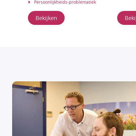
Persoonlijkheids-problematiek
Bekijken
Beki