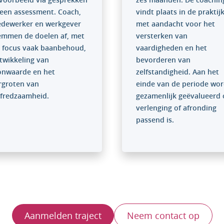
 een assessment. Coach,
vindt plaats in de praktijk
dewerker en werkgever
met aandacht voor het
emmen de doelen af, met
versterken van
s focus vaak baanbehoud,
vaardigheden en het
twikkeling van
bevorderen van
onwaarde en het
zelfstandigheid. Aan het
rgroten van
einde van de periode wor
lfredzaamheid.
gezamenlijk geëvalueerd 
verlenging of afronding
passend is.
Aanmelden traject
Neem contact op