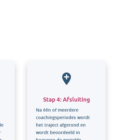
aject:
Stap 4: Afsluiting
Na één of meerdere
coachingsperiodes wordt
de
het traject afgerond en
r
wordt beoordeeld in
g
hoeverre de gestelde