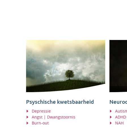
Psyschische kwetsbaarheid
Neurod
Depressie
Autis
Angst | Dwangstoornis
ADHD 
Burn-out
NAH