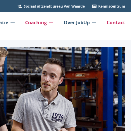
Sociaal uitzendbureau Van Waarde
Kenniscentrum
atie
Coaching
Over JobUp
Contact