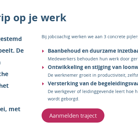
ip op je werk
Bij jobcoachig werken we aan 3 concrete pijler
fgestemd
eelt. De
Baanbehoud en duurzame inzetba
Medewerkers behouden hun werk door geric
n
Ontwikkeling en stijging van loo
che
De werknemer groeit in productiviteit, zelfs
Versterking van de begeleidingsv
het
De werkgever of leidinggevende leert hoe h
wordt geborgd.
ei, met
Aanmelden traject