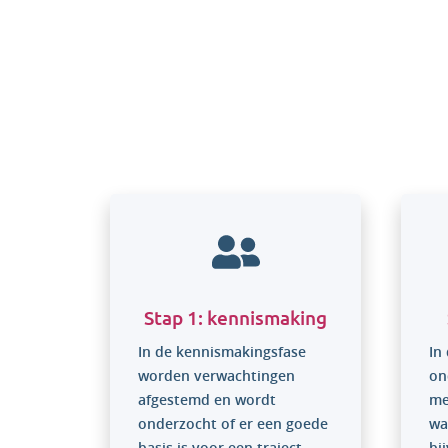
De 4 
Stap 1: kennismaking
In de kennismakingsfase
In
worden verwachtingen
on
afgestemd en wordt
me
onderzocht of er een goede
wa
basis is voor een traject.
bi