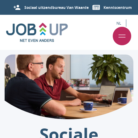
Sociaal uitzendbureau Van Waarde
Kenniscentrum
NL
Sociale