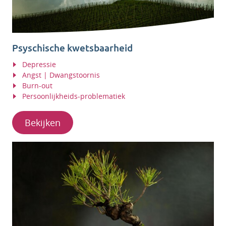
Psyschische kwetsbaarheid
Depressie
Angst | Dwangstoornis
Burn-out
Persoonlijkheids-problematiek
Bekijken