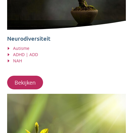
Neurodiversiteit
Autisme
ADHD | ADD
NAH
Bekijken