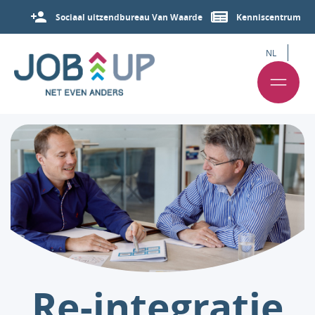
Sociaal uitzendbureau Van Waarde
Kenniscentrum
NL
Re-integratie