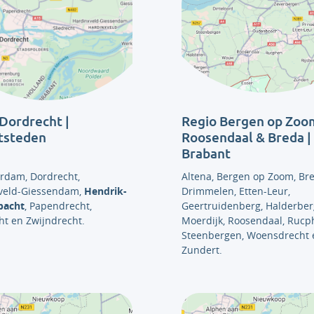
Dordrecht |
Regio Bergen op Zoom
tsteden
Roosendaal & Breda |
Brabant
erdam, Dordrecht,
Altena, Bergen op Zoom, Bre
veld-Giessendam,
Hendrik-
Drimmelen, Etten-Leur,
bacht
, Papendrecht,
Geertruidenberg, Halderber
ht en Zwijndrecht.
Moerdijk, Roosendaal, Rucp
Steenbergen, Woensdrecht 
Zundert.