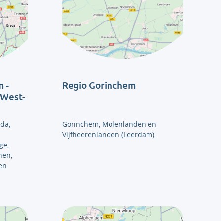
 -
Regio Gorinchem
 West-
da,
Gorinchem, Molenlanden en
Vijfheerenlanden (Leerdam).
ge,
hen,
en