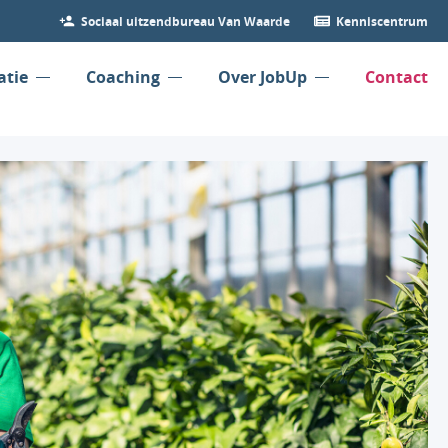
Sociaal uitzendbureau Van Waarde
Kenniscentrum
atie
Coaching
Over JobUp
Contact