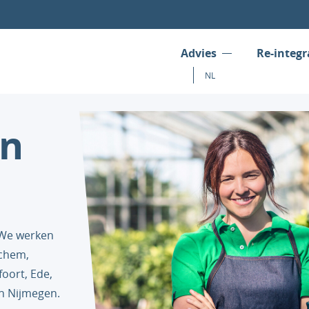
Advies
Re-integr
NL
an
 We werken
nchem,
oort, Ede,
n Nijmegen.