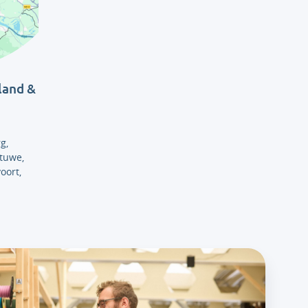
land &
g,
tuwe,
oort,