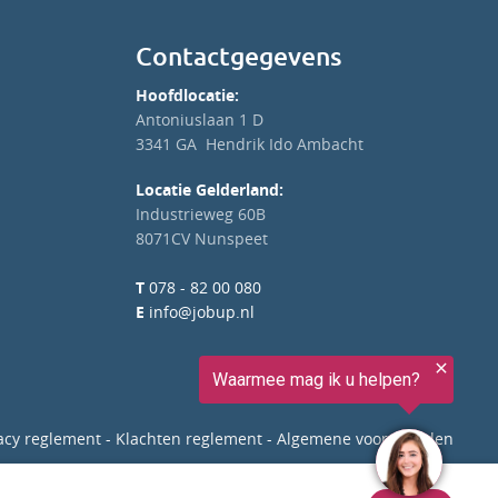
Contactgegevens
Hoofdlocatie:
Antoniuslaan 1 D
3341 GA Hendrik Ido Ambacht
Locatie Gelderland:
Industrieweg 60B
8071CV Nunspeet
T
078 - 82 00 080
E
info@jobup.nl
acy reglement
-
Klachten reglement
-
Algemene voorwaarden