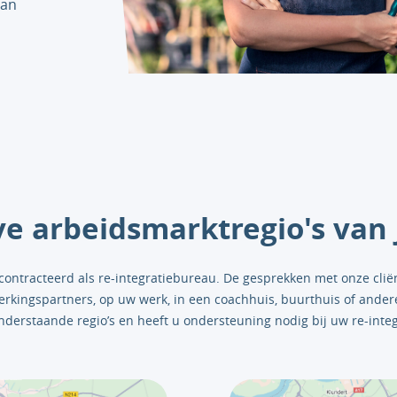
dan
ve arbeidsmarktregio's van
ntracteerd als re-integratiebureau. De gesprekken met onze cliënte
werkingspartners, op uw werk, in een coachhuis, buurthuis of ander
derstaande regio’s en heeft u ondersteuning nodig bij uw re-integ