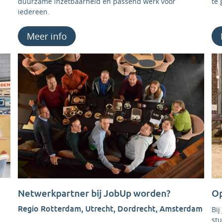
duurzame inzetbaarheid en passend werk voor
te 
iedereen.
Meer info
Netwerkpartner bij JobUp worden?
Op
Regio Rotterdam, Utrecht, Dordrecht, Amsterdam
Bi
stu