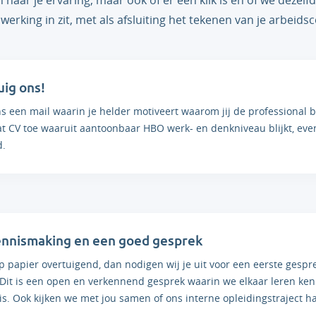
 naar je ervaring, maar ook of er een klik is en of we dezelfd
ing in zit, met als afsluiting het tekenen van je arbeidsc
ig ons!
s een mail waarin je helder motiveert waarom jij de professional b
 CV toe waaruit aantoonbaar HBO werk- en denkniveau blijkt, evena
d.
ennismaking en een goed gesprek
p papier overtuigend, dan nodigen wij je uit voor een eerste ges
 Dit is een open en verkennend gesprek waarin we elkaar leren kenn
 is. Ook kijken we met jou samen of ons interne opleidingstraject ha