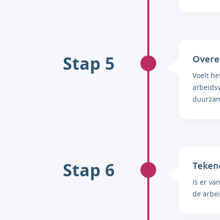
Stap 5
Overe
Voelt h
arbeids
duurzam
Stap 6
Tekene
Is er va
de arbe