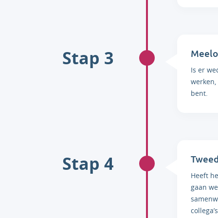
Stap 3
Meelo
Is er we
werken, 
bent.
Stap 4
Tweed
Heeft h
gaan we
samenwe
collega’