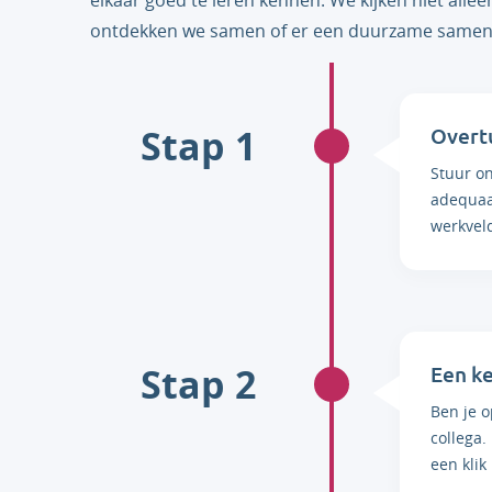
elkaar goed te leren kennen. We kijken niet alleen
ontdekken we samen of er een duurzame samenwerk
Stap 1
Overtu
Stuur on
adequaat
werkvel
Stap 2
Een k
Ben je o
collega.
een klik