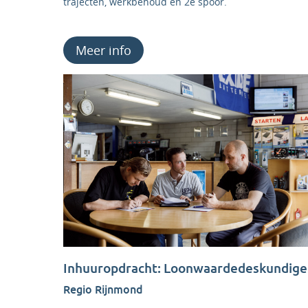
trajecten, werkbehoud en 2e spoor.
Meer info
Inhuuropdracht: Loonwaardedeskundige
Regio Rijnmond