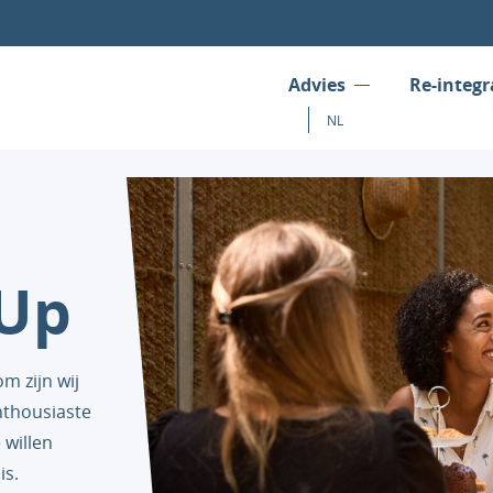
Advies
Re-integr
NL
bUp
m zijn wij
nthousiaste
willen
is.