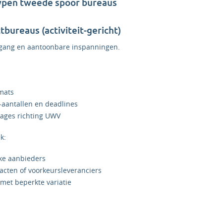
ypen tweede spoor bureaus
tbureaus (activiteit‑gericht)
rtgang en aantoonbare inspanningen.
mats
e‑aantallen en deadlines
tages richting UWV
k:
jke aanbieders
racten of voorkeursleveranciers
, met beperkte variatie