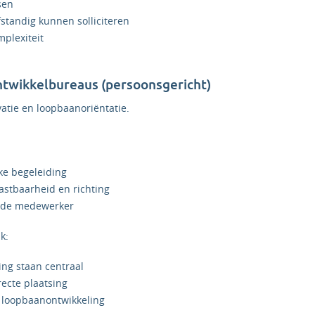
sen
standig kunnen solliciteren
mplexiteit
ontwikkelbureaus (persoonsgericht)
vatie en loopbaanoriëntatie.
jke begeleiding
astbaarheid en richting
 de medewerker
k:
ng staan centraal
ecte plaatsing
s loopbaanontwikkeling