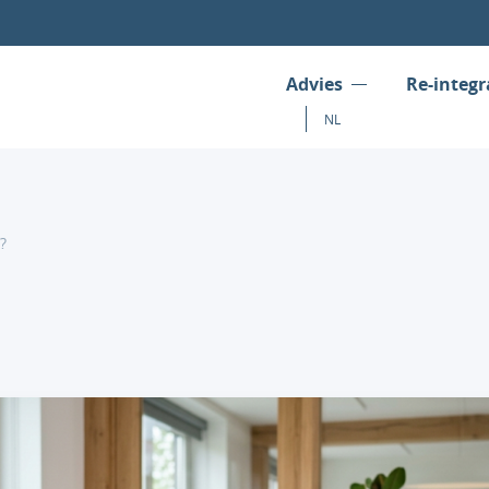
Advies
Re-integr
NL
?