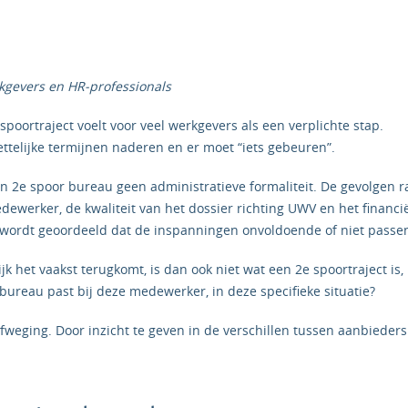
kgevers en HR‑professionals
spoortraject voelt voor veel werkgevers als een verplichte stap.
ettelijke termijnen naderen en er moet “iets gebeuren”.
en 2e spoor bureau geen administratieve formaliteit. De gevolgen
dewerker, de kwaliteit van het dossier richting UWV en het financië
f wordt geoordeeld dat de inspanningen onvoldoende of niet pass
ijk het vaakst terugkomt, is dan ook niet wat een 2e spoortraject is
bureau past bij deze medewerker, in deze specifieke situatie?
 afweging. Door inzicht te geven in de verschillen tussen aanbiede