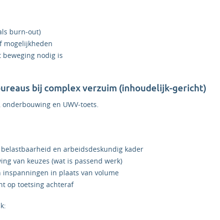
als burn‑out)
 of mogelijkheden
t beweging nodig is
 bureaus bij complex verzuim (inhoudelijk‑gericht)
, onderbouwing en UWV‑toets.
 belastbaarheid en arbeidsdeskundig kader
ing van keuzes (wat is passend werk)
an inspanningen in plaats van volume
t op toetsing achteraf
k: