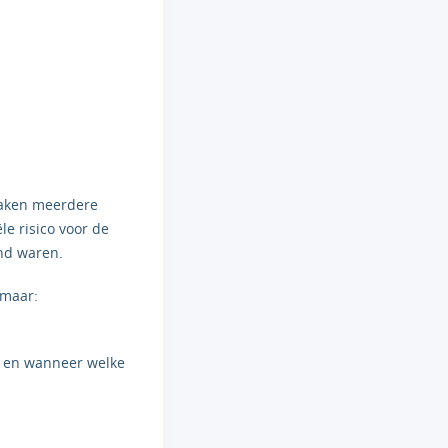
 raken meerdere
le risico voor de
end waren.
, maar:
rs en wanneer welke