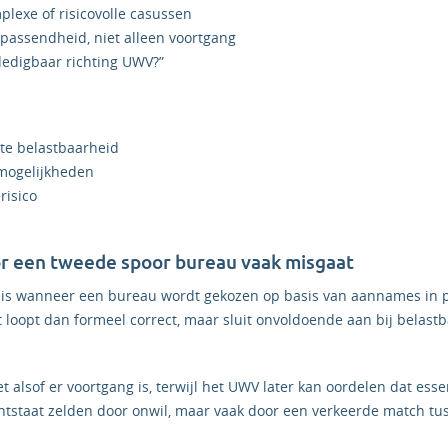
plexe of risicovolle casussen
 passendheid, niet alleen voortgang
rdedigbaar richting UWV?”
te belastbaarheid
smogelijkheden
risico
r een tweede spoor bureau vaak misgaat
 mis wanneer een bureau wordt gekozen op basis van aannames in 
t loopt dan formeel correct, maar sluit onvoldoende aan bij belastb
et alsof er voortgang is, terwijl het UWV later kan oordelen dat ess
ntstaat zelden door onwil, maar vaak door een verkeerde match t