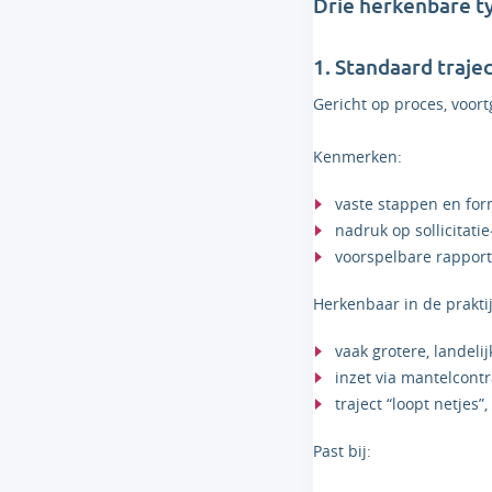
Drie herkenbare t
1. Standaard trajec
Gericht op proces, voo
Kenmerken:
vaste stappen en for
nadruk op sollicitati
voorspelbare rappor
Herkenbaar in de praktij
vaak grotere, landeli
inzet via mantelcont
traject “loopt netjes”
Past bij: