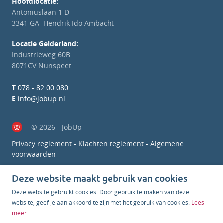
Hoofdlocatie:
Antoniuslaan 1 D
3341 GA Hendrik Ido Ambacht
Locatie Gelderland:
Industrieweg 60B
8071CV Nunspeet
T
078 - 82 00 080
E
info@jobup.nl
© 2026 - JobUp
Privacy reglement
-
Klachten reglement
-
Algemene
voorwaarden
Deze website maakt gebruik van cookies
Deze website gebruikt cookies. Door gebruik te maken van deze
website, geef je aan akkoord te zijn met het gebruik van cookies.
Lees
meer