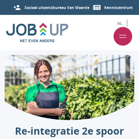
Sociaal uitzendbureau Van Waarde
Kenniscentrum
NL
Re-integratie
2e spoor