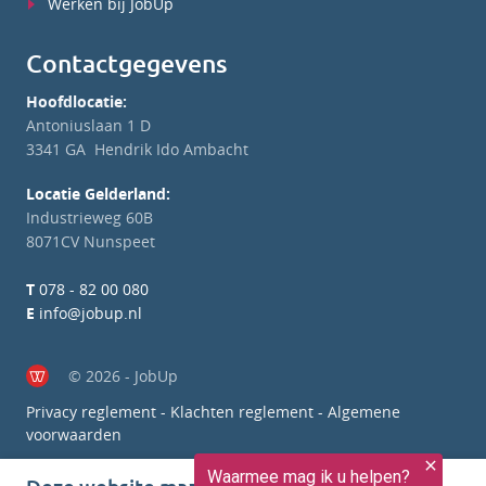
Werken bij JobUp
Contactgegevens
Hoofdlocatie:
Antoniuslaan 1 D
3341 GA Hendrik Ido Ambacht
Locatie Gelderland:
Industrieweg 60B
8071CV Nunspeet
T
078 - 82 00 080
E
info@jobup.nl
© 2026 - JobUp
Privacy reglement
-
Klachten reglement
-
Algemene
voorwaarden