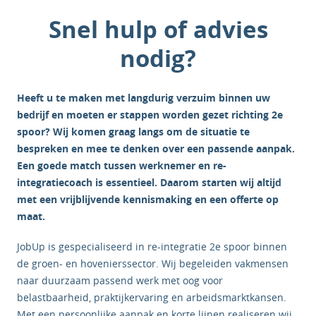
Snel hulp of advies
Een footer tekst. Lorem ipsum dolor sit amet, consectetur
adipis cin elit. Nunc purus libero, interdum sed blandit acp
nodig?
retium facilisis turpis.
Actie button
Heeft u te maken met langdurig verzuim binnen uw
bedrijf en moeten er stappen worden gezet richting 2e
spoor? Wij komen graag langs om de situatie te
Actie button
bespreken en mee te denken over een passende aanpak.
Een goede match tussen werknemer en re-
integratiecoach is essentieel. Daarom starten wij altijd
Actie button
met een vrijblijvende kennismaking en een offerte op
maat.
JobUp is gespecialiseerd in re-integratie 2e spoor binnen
de groen- en hovenierssector. Wij begeleiden vakmensen
naar duurzaam passend werk met oog voor
belastbaarheid, praktijkervaring en arbeidsmarktkansen.
Met een persoonlijke aanpak en korte lijnen realiseren wij