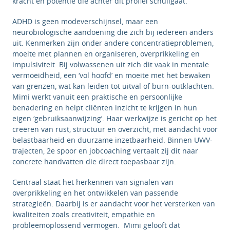
kracht en potentie die achter dit profiel schuilgaat.
ADHD is geen modeverschijnsel, maar een
neurobiologische aandoening die zich bij iedereen anders
uit. Kenmerken zijn onder andere concentratieproblemen,
moeite met plannen en organiseren, overprikkeling en
impulsiviteit. Bij volwassenen uit zich dit vaak in mentale
vermoeidheid, een ‘vol hoofd’ en moeite met het bewaken
van grenzen, wat kan leiden tot uitval of burn-outklachten.
Mimi werkt vanuit een praktische en persoonlijke
benadering en helpt cliënten inzicht te krijgen in hun
eigen ‘gebruiksaanwijzing’. Haar werkwijze is gericht op het
creëren van rust, structuur en overzicht, met aandacht voor
belastbaarheid en duurzame inzetbaarheid. Binnen UWV-
trajecten, 2e spoor en jobcoaching vertaalt zij dit naar
concrete handvatten die direct toepasbaar zijn.
Centraal staat het herkennen van signalen van
overprikkeling en het ontwikkelen van passende
strategieën. Daarbij is er aandacht voor het versterken van
kwaliteiten zoals creativiteit, empathie en
probleemoplossend vermogen. Mimi gelooft dat