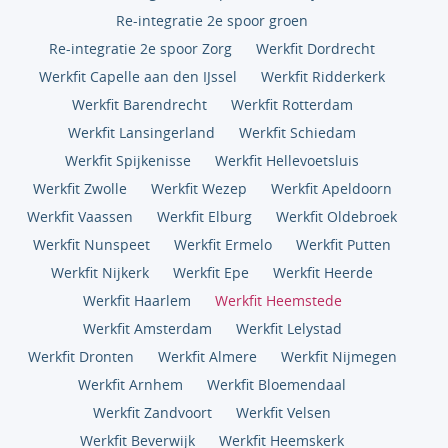
Re-integratie 2e spoor groen
Re-integratie 2e spoor Zorg
Werkfit Dordrecht
Werkfit Capelle aan den IJssel
Werkfit Ridderkerk
Werkfit Barendrecht
Werkfit Rotterdam
Werkfit Lansingerland
Werkfit Schiedam
Werkfit Spijkenisse
Werkfit Hellevoetsluis
Werkfit Zwolle
Werkfit Wezep
Werkfit Apeldoorn
Werkfit Vaassen
Werkfit Elburg
Werkfit Oldebroek
Werkfit Nunspeet
Werkfit Ermelo
Werkfit Putten
Werkfit Nijkerk
Werkfit Epe
Werkfit Heerde
Werkfit Haarlem
Werkfit Heemstede
Werkfit Amsterdam
Werkfit Lelystad
Werkfit Dronten
Werkfit Almere
Werkfit Nijmegen
Werkfit Arnhem
Werkfit Bloemendaal
Werkfit Zandvoort
Werkfit Velsen
Werkfit Beverwijk
Werkfit Heemskerk