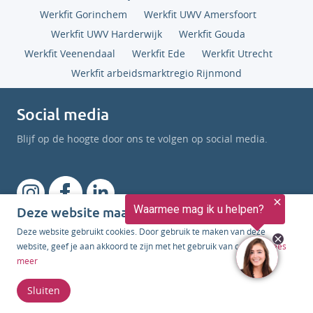
Werkfit Gorinchem
Werkfit UWV Amersfoort
Werkfit UWV Harderwijk
Werkfit Gouda
Werkfit Veenendaal
Werkfit Ede
Werkfit Utrecht
Werkfit arbeidsmarktregio Rijnmond
Social media
Blijf op de hoogte door ons te volgen op social media.
Deze website maakt gebruik van cookies
Deze website gebruikt cookies. Door gebruik te maken van deze
Erkenning
website, geef je aan akkoord te zijn met het gebruik van cookies.
Lees
meer
JobUp is voortdurend bezig met het bewaken en
verbeteren van de kwaliteit van haar diensten. We zijn
Sluiten
erkend door onderstaande instanties.