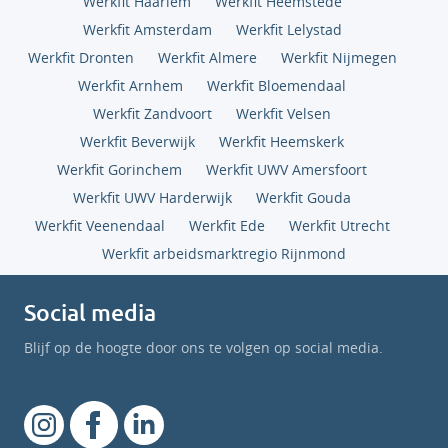
Werkfit Haarlem
Werkfit Heemstede
Werkfit Amsterdam
Werkfit Lelystad
Werkfit Dronten
Werkfit Almere
Werkfit Nijmegen
Werkfit Arnhem
Werkfit Bloemendaal
Werkfit Zandvoort
Werkfit Velsen
Werkfit Beverwijk
Werkfit Heemskerk
Werkfit Gorinchem
Werkfit UWV Amersfoort
Werkfit UWV Harderwijk
Werkfit Gouda
Werkfit Veenendaal
Werkfit Ede
Werkfit Utrecht
Werkfit arbeidsmarktregio Rijnmond
Social media
Blijf op de hoogte door ons te volgen op social media.