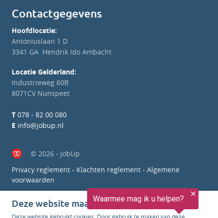
Contactgegevens
Hoofdlocatie:
Antoniuslaan 1 D
3341 GA Hendrik Ido Ambacht
Locatie Gelderland:
Industrieweg 60B
8071CV Nunspeet
T
078 - 82 00 080
E
info@jobup.nl
© 2026 - JobUp
Privacy reglement
-
Klachten reglement
-
Algemene
voorwaarden
Deze website maakt gebruik van cookies
Deze website gebruikt cookies. Door gebruik te maken van deze