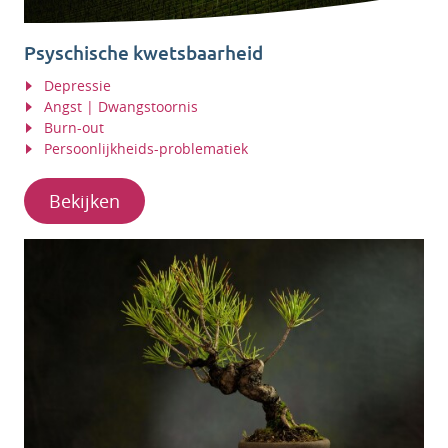
Psyschische kwetsbaarheid
Depressie
Angst | Dwangstoornis
Burn-out
Persoonlijkheids-problematiek
Bekijken