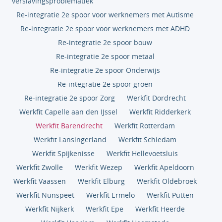
verslavingsproblematiek
Re-integratie 2e spoor voor werknemers met Autisme
Re-integratie 2e spoor voor werknemers met ADHD
Re-integratie 2e spoor bouw
Re-integratie 2e spoor metaal
Re-integratie 2e spoor Onderwijs
Re-integratie 2e spoor groen
Re-integratie 2e spoor Zorg
Werkfit Dordrecht
Werkfit Capelle aan den IJssel
Werkfit Ridderkerk
Werkfit Barendrecht
Werkfit Rotterdam
Werkfit Lansingerland
Werkfit Schiedam
Werkfit Spijkenisse
Werkfit Hellevoetsluis
Werkfit Zwolle
Werkfit Wezep
Werkfit Apeldoorn
Werkfit Vaassen
Werkfit Elburg
Werkfit Oldebroek
Werkfit Nunspeet
Werkfit Ermelo
Werkfit Putten
Werkfit Nijkerk
Werkfit Epe
Werkfit Heerde