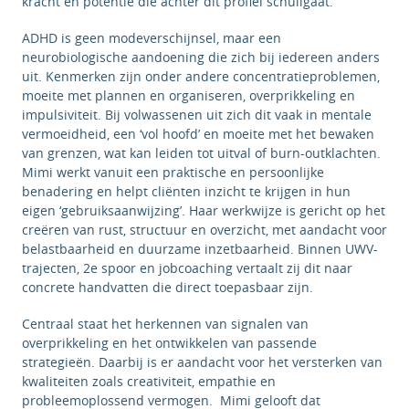
kracht en potentie die achter dit profiel schuilgaat.
ADHD is geen modeverschijnsel, maar een
neurobiologische aandoening die zich bij iedereen anders
uit. Kenmerken zijn onder andere concentratieproblemen,
moeite met plannen en organiseren, overprikkeling en
impulsiviteit. Bij volwassenen uit zich dit vaak in mentale
vermoeidheid, een ‘vol hoofd’ en moeite met het bewaken
van grenzen, wat kan leiden tot uitval of burn-outklachten.
Mimi werkt vanuit een praktische en persoonlijke
benadering en helpt cliënten inzicht te krijgen in hun
eigen ‘gebruiksaanwijzing’. Haar werkwijze is gericht op het
creëren van rust, structuur en overzicht, met aandacht voor
belastbaarheid en duurzame inzetbaarheid. Binnen UWV-
trajecten, 2e spoor en jobcoaching vertaalt zij dit naar
concrete handvatten die direct toepasbaar zijn.
Centraal staat het herkennen van signalen van
overprikkeling en het ontwikkelen van passende
strategieën. Daarbij is er aandacht voor het versterken van
kwaliteiten zoals creativiteit, empathie en
probleemoplossend vermogen. Mimi gelooft dat