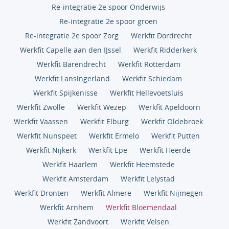
Re-integratie 2e spoor Onderwijs
Re-integratie 2e spoor groen
Re-integratie 2e spoor Zorg
Werkfit Dordrecht
Werkfit Capelle aan den IJssel
Werkfit Ridderkerk
Werkfit Barendrecht
Werkfit Rotterdam
Werkfit Lansingerland
Werkfit Schiedam
Werkfit Spijkenisse
Werkfit Hellevoetsluis
Werkfit Zwolle
Werkfit Wezep
Werkfit Apeldoorn
Werkfit Vaassen
Werkfit Elburg
Werkfit Oldebroek
Werkfit Nunspeet
Werkfit Ermelo
Werkfit Putten
Werkfit Nijkerk
Werkfit Epe
Werkfit Heerde
Werkfit Haarlem
Werkfit Heemstede
Werkfit Amsterdam
Werkfit Lelystad
Werkfit Dronten
Werkfit Almere
Werkfit Nijmegen
Werkfit Arnhem
Werkfit Bloemendaal
Werkfit Zandvoort
Werkfit Velsen