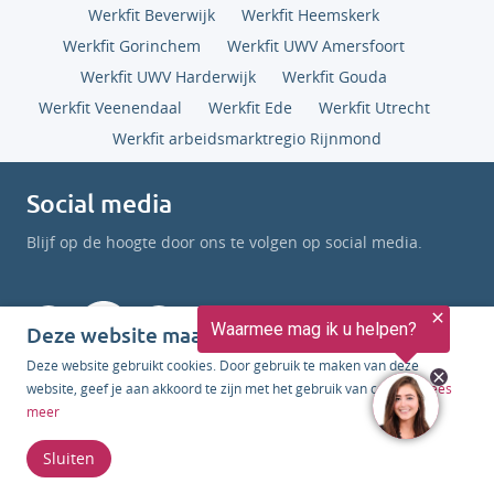
Werkfit Beverwijk
Werkfit Heemskerk
Werkfit Gorinchem
Werkfit UWV Amersfoort
Werkfit UWV Harderwijk
Werkfit Gouda
Werkfit Veenendaal
Werkfit Ede
Werkfit Utrecht
Werkfit arbeidsmarktregio Rijnmond
Social media
Blijf op de hoogte door ons te volgen op social media.
Deze website maakt gebruik van cookies
Deze website gebruikt cookies. Door gebruik te maken van deze
website, geef je aan akkoord te zijn met het gebruik van cookies.
Lees
Erkenning
meer
JobUp is voortdurend bezig met het bewaken en
Sluiten
verbeteren van de kwaliteit van haar diensten. We zijn