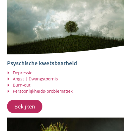
Psyschische kwetsbaarheid
Depressie
Angst | Dwangstoornis
Burn-out
Persoonlijkheids-problematiek
Bekijken