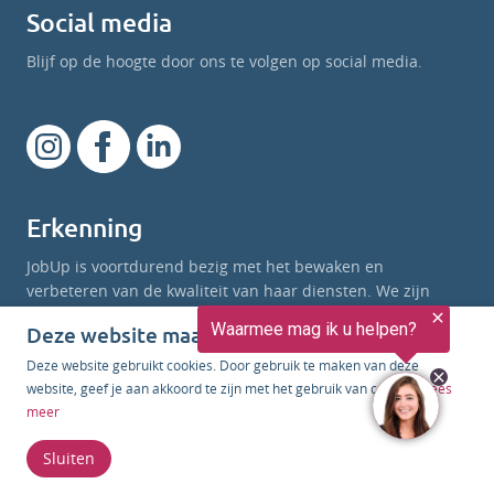
Social media
Blijf op de hoogte door ons te volgen op social media.
Erkenning
JobUp is voortdurend bezig met het bewaken en
verbeteren van de kwaliteit van haar diensten. We zijn
erkend door onderstaande instanties.
Deze website maakt gebruik van cookies
Deze website gebruikt cookies. Door gebruik te maken van deze
website, geef je aan akkoord te zijn met het gebruik van cookies.
Lees
meer
Meer informatie
Sluiten
Re-integratie