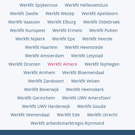
Werkfit Spijkenisse
Werkfit Hellevoetsluis
Werkfit Zwolle
Werkfit Wezep
Werkfit Apeldoorn
Werkfit Vaassen
Werkfit Elburg
Werkfit Oldebroek
Werkfit Nunspeet
Werkfit Ermelo
Werkfit Putten
Werkfit Nijkerk
Werkfit Epe
Werkfit Heerde
Werkfit Haarlem
Werkfit Heemstede
Werkfit Amsterdam
Werkfit Lelystad
Werkfit Dronten
Werkfit Almere
Werkfit Nijmegen
Werkfit Arnhem
Werkfit Bloemendaal
Werkfit Zandvoort
Werkfit Velsen
Werkfit Beverwijk
Werkfit Heemskerk
Werkfit Gorinchem
Werkfit UWV Amersfoort
Werkfit UWV Harderwijk
Werkfit Gouda
Werkfit Veenendaal
Werkfit Ede
Werkfit Utrecht
Werkfit arbeidsmarktregio Rijnmond