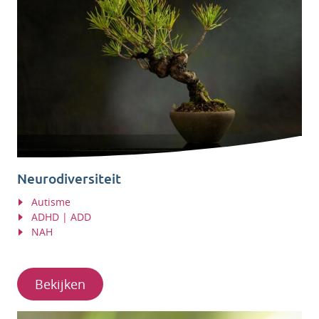
Neurodiversiteit
Autisme
ADHD | ADD
NAH
Bekijken