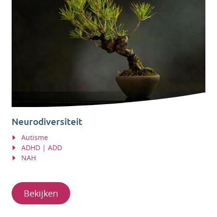
Neurodiversiteit
Autisme
ADHD | ADD
NAH
Bekijken