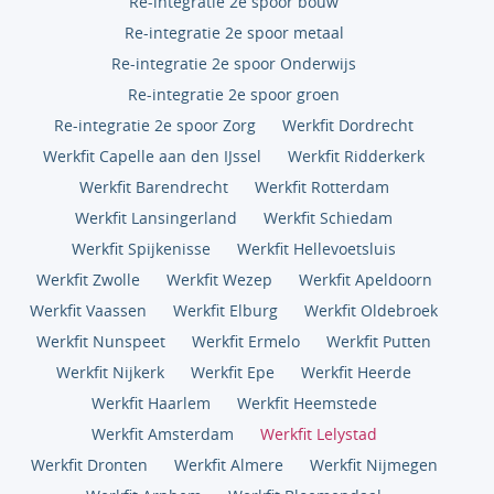
Re-integratie 2e spoor bouw
Re-integratie 2e spoor metaal
Re-integratie 2e spoor Onderwijs
Re-integratie 2e spoor groen
Re-integratie 2e spoor Zorg
Werkfit Dordrecht
Werkfit Capelle aan den IJssel
Werkfit Ridderkerk
Werkfit Barendrecht
Werkfit Rotterdam
Werkfit Lansingerland
Werkfit Schiedam
Werkfit Spijkenisse
Werkfit Hellevoetsluis
Werkfit Zwolle
Werkfit Wezep
Werkfit Apeldoorn
Werkfit Vaassen
Werkfit Elburg
Werkfit Oldebroek
Werkfit Nunspeet
Werkfit Ermelo
Werkfit Putten
Werkfit Nijkerk
Werkfit Epe
Werkfit Heerde
Werkfit Haarlem
Werkfit Heemstede
Werkfit Amsterdam
Werkfit Lelystad
Werkfit Dronten
Werkfit Almere
Werkfit Nijmegen