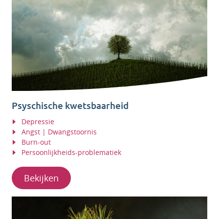
Psyschische kwetsbaarheid
Depressie
Angst | Dwangstoornis
Burn-out
Persoonlijkheids-problematiek
Bekijken