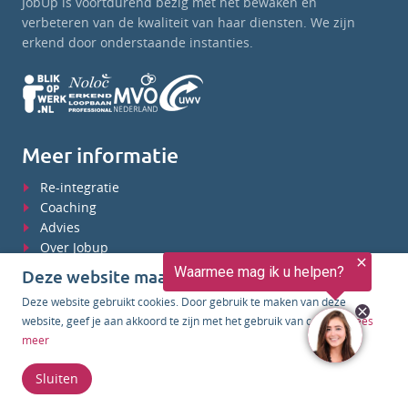
JobUp is voortdurend bezig met het bewaken en
verbeteren van de kwaliteit van haar diensten. We zijn
erkend door onderstaande instanties.
Meer informatie
Re-integratie
Coaching
Advies
Over Jobup
Ons werkgebied
Deze website maakt gebruik van cookies
Kennisbank
Deze website gebruikt cookies. Door gebruik te maken van deze
Werken bij JobUp
website, geef je aan akkoord te zijn met het gebruik van cookies.
Lees
meer
Contactgegevens
Sluiten
Hoofdlocatie: