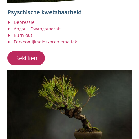
Psyschische kwetsbaarheid
Depressie
Angst | Dwangstoornis
Burn-out
Persoonlijkheids-problematiek
Bekijken