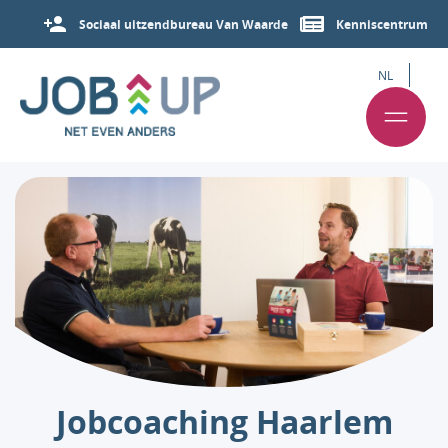
Sociaal uitzendbureau Van Waarde
Kenniscentrum
NL
Jobcoaching Haarlem