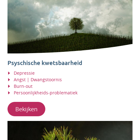
Psyschische kwetsbaarheid
Depressie
Angst | Dwangstoornis
Burn-out
Persoonlijkheids-problematiek
Bekijken