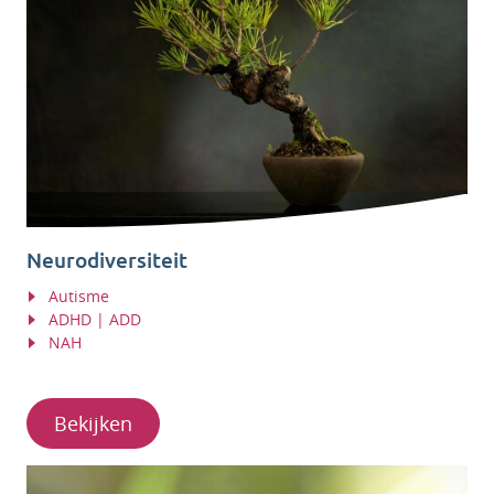
Neurodiversiteit
Autisme
ADHD | ADD
NAH
Bekijken