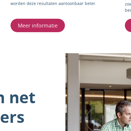
worden deze resultaten aantoonbaar beter.
zow
bed
Meer informatie
n net
ers