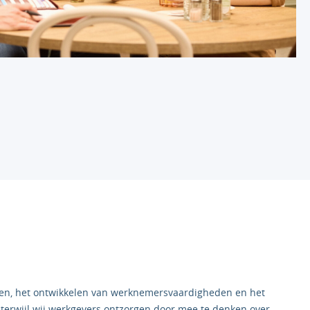
en, het ontwikkelen van werknemersvaardigheden en het
 terwijl wij werkgevers ontzorgen door mee te denken over