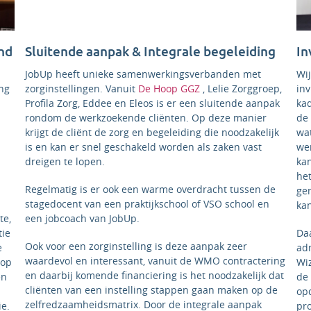
nd
Sluitende aanpak & Integrale begeleiding
In
JobUp heeft unieke samenwerkingsverbanden met
Wi
ng
zorginstellingen. Vanuit
De Hoop GGZ
, Lelie Zorggroep,
inv
Profila Zorg, Eddee en Eleos is er een sluitende aanpak
ka
rondom de werkzoekende cliënten. Op deze manier
de 
krijgt de cliënt de zorg en begeleiding die noodzakelijk
wa
is en kan er snel geschakeld worden als zaken vast
wer
dreigen te lopen.
ka
he
Regelmatig is er ook een warme overdracht tussen de
ge
stagedocent van een praktijkschool of VSO school en
ka
te,
een jobcoach van JobUp.
tie
Daa
Ook voor een zorginstelling is deze aanpak zeer
e
ad
waardevol en interessant, vanuit de WMO contractering
 op
Wi
en daarbij komende financiering is het noodzakelijk dat
en
de 
cliënten van een instelling stappen gaan maken op de
op
zelfredzaamheidsmatrix. Door de integrale aanpak
ie.
pro