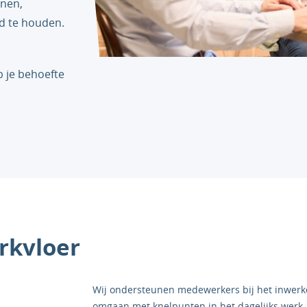
nnen,
d te houden.
s
 je behoefte
rkvloer
Wij ondersteunen medewerkers bij het inwerk
omgaan met knelpunten in het dagelijks werk,