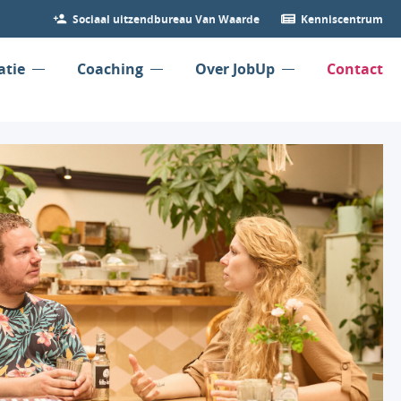
Sociaal uitzendbureau Van Waarde
Kenniscentrum
atie
Coaching
Over JobUp
Contact