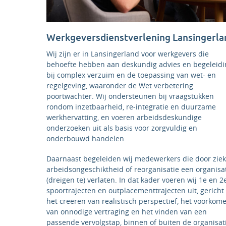
Werkgeversdienstverlening Lansingerla
Wij zijn er in Lansingerland voor werkgevers die
behoefte hebben aan deskundig advies en begeleidi
bij complex verzuim en de toepassing van wet- en
regelgeving, waaronder de Wet verbetering
poortwachter. Wij ondersteunen bij vraagstukken
rondom inzetbaarheid, re-integratie en duurzame
werkhervatting, en voeren arbeidsdeskundige
onderzoeken uit als basis voor zorgvuldig en
onderbouwd handelen.
Daarnaast begeleiden wij medewerkers die door ziek
arbeidsongeschiktheid of reorganisatie een organisa
(dreigen te) verlaten. In dat kader voeren wij 1e en 2
spoortrajecten en outplacementtrajecten uit, gericht
het creëren van realistisch perspectief, het voorkom
van onnodige vertraging en het vinden van een
passende vervolgstap, binnen of buiten de organisat