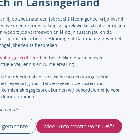
ch in Lansingerland
ben jij op zoek naar een jobcoach? Neem geheel vrijblijvend
ken we in een kennismakingsgesprek welke situatie er op jou
n wederzijds vertrouwen en klik zijn tussen jou en de
ct op met de arbeidsdeskundige of klantmanager van het
ogelijkheden te bespreken.
Noloc-gecertificeerd
en beschikken daarmee over
ctuele vakkennis en ruime ervaring.
tis* aanbieden als er sprake is van een vastgestelde
het regelmatig voor dat werkgevers de kosten voor
n kennismakingsgesprek kunnen wij beoordelen of je voor
ou kunnen komen.
 Gemeente
r gemeente
Meer informatie voor UWV