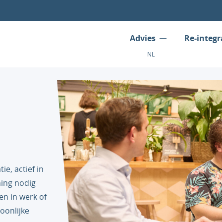
Advies
Re-integr
NL
e, actief in
ing nodig
n in werk of
oonlijke