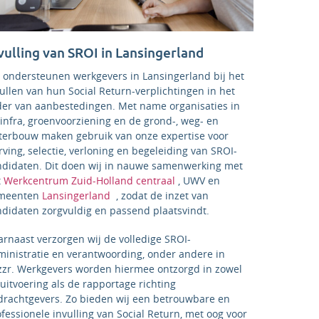
vulling van SROI in Lansingerland
j ondersteunen werkgevers in Lansingerland bij het
ullen van hun Social Return-verplichtingen in het
der van aanbestedingen. Met name organisaties in
infra, groenvoorziening en de grond-, weg- en
terbouw maken gebruik van onze expertise voor
ving, selectie, verloning en begeleiding van SROI-
ndidaten. Dit doen wij in nauwe samenwerking met
t
Werkcentrum Zuid-Holland centraal
, UWV en
meenten
Lansingerland
, zodat de inzet van
ndidaten zorgvuldig en passend plaatsvindt.
rnaast verzorgen wij de volledige SROI-
ministratie en verantwoording, onder andere in
zzr. Werkgevers worden hiermee ontzorgd in zowel
uitvoering als de rapportage richting
drachtgevers. Zo bieden wij een betrouwbare en
fessionele invulling van Social Return, met oog voor