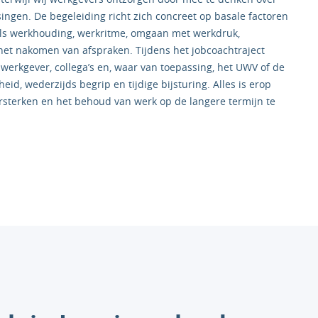
ngen. De begeleiding richt zich concreet op basale factoren
oals werkhouding, werkritme, omgaan met werkdruk,
n het nakomen van afspraken. Tijdens het jobcoachtraject
werkgever, collega’s en, waar van toepassing, het UWV of de
d, wederzijds begrip en tijdige bijsturing. Alles is erop
ersterken en het behoud van werk op de langere termijn te