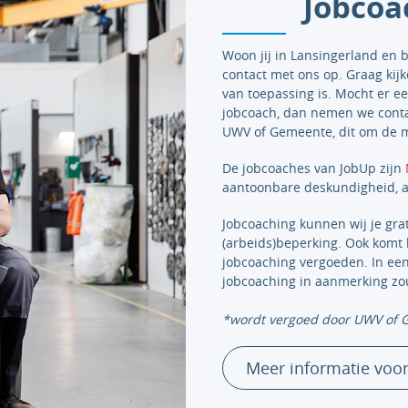
Jobcoa
Woon jij in Lansingerland en 
contact met ons op. Graag kij
van toepassing is. Mocht er ee
jobcoach, dan nemen we conta
UWV of Gemeente, dit om de m
De jobcoaches van JobUp zijn
aantoonbare deskundigheid, a
Jobcoaching kunnen wij je gra
(arbeids)beperking. Ook komt 
jobcoaching vergoeden. In ee
jobcoaching in aanmerking z
*wordt vergoed door UWV of
Meer informatie voo