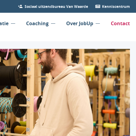
Sociaal uitzendbureau Van Waarde
Kenniscentrum
atie
Coaching
Over JobUp
Contact