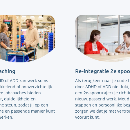
aching
Re-integratie 2e spoo
D of ADD kan werk soms
Als terugkeer naar je oude f
ikkelend of onoverzichtelijk
door ADHD of ADD niet lukt,
nze jobcoaches bieden
een 2e-spoortraject je richt
r, duidelijkheid en
nieuw, passend werk. Met du
he steun, zodat jij op een
stappen en persoonlijke beg
e en passende manier kunt
zorgen we dat je met vertr
werken.
vooruit kunt.