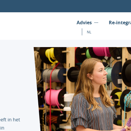
Advies
Re-integr
NL
eft in het
in