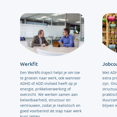
Werkfit
Jobco
Een Werkfit-traject helpt je om toe
Met ADH
te groeien naar werk, ook wanneer
extra pr
ADHD of ADD invloed heeft op je
zijn. O
energie, prikkelverwerking of
structuu
overzicht. We werken samen aan
praktisc
belastbaarheid, structuur en
duurzam
vertrouwen, zodat je realistisch en
blijven 
goed voorbereid de stap naar werk
kunt zetten.