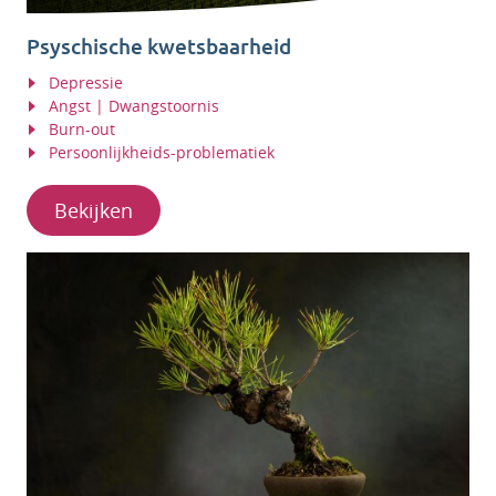
Psyschische kwetsbaarheid
Depressie
Angst | Dwangstoornis
Burn-out
Persoonlijkheids-problematiek
Bekijken