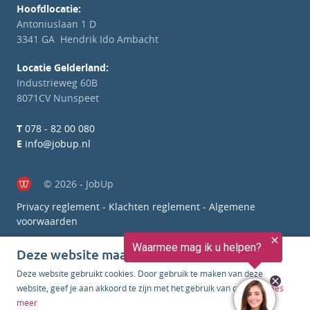
Hoofdlocatie:
Antoniuslaan 1 D
3341 GA Hendrik Ido Ambacht
Locatie Gelderland:
Industrieweg 60B
8071CV Nunspeet
T
078 - 82 00 080
E
info@jobup.nl
© 2026 - JobUp
Privacy reglement
-
Klachten reglement
-
Algemene
voorwaarden
Deze website maakt gebruik van cookies
Deze website gebruikt cookies. Door gebruik te maken van deze
website, geef je aan akkoord te zijn met het gebruik van cookies.
Lees
meer