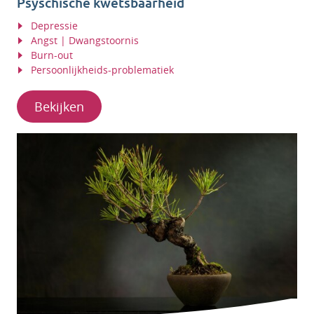
Psyschische kwetsbaarheid
Depressie
Angst | Dwangstoornis
Burn-out
Persoonlijkheids-problematiek
Bekijken