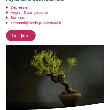
Depressie
Angst | Dwangstoornis
Burn-out
Persoonlijkheids-problematiek
Bekijken