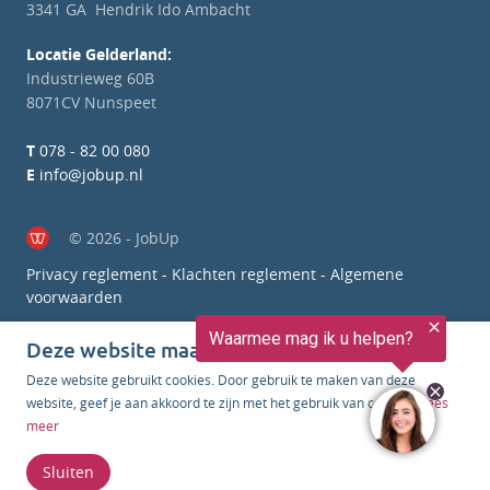
3341 GA Hendrik Ido Ambacht
Locatie Gelderland:
Industrieweg 60B
8071CV Nunspeet
T
078 - 82 00 080
E
info@jobup.nl
© 2026 - JobUp
Privacy reglement
-
Klachten reglement
-
Algemene
voorwaarden
Deze website maakt gebruik van cookies
Deze website gebruikt cookies. Door gebruik te maken van deze
website, geef je aan akkoord te zijn met het gebruik van cookies.
Lees
meer
Sluiten