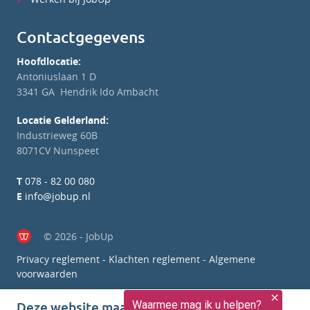
Contactgegevens
Hoofdlocatie:
Antoniuslaan 1 D
3341 GA Hendrik Ido Ambacht
Locatie Gelderland:
Industrieweg 60B
8071CV Nunspeet
T
078 - 82 00 080
E
info@jobup.nl
© 2026 - JobUp
Privacy reglement
-
Klachten reglement
-
Algemene
voorwaarden
Deze website maakt gebruik van cookies