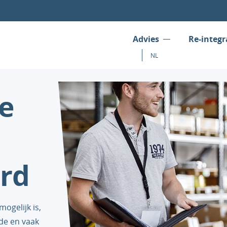
Advies
Re-integr
NL
2e
rd
ogelijk is,
de en vaak