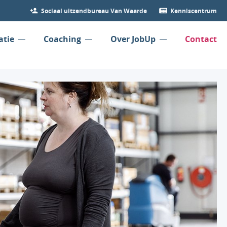
Sociaal uitzendbureau Van Waarde
Kenniscentrum
atie
Coaching
Over JobUp
Contact