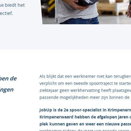
se biedt het
ctief.
Als blijkt dat een werknemer niet kan terugkere
ben de
verplicht om een tweede spoortraject te start
ingen
ziektejaar geen werkhervatting heeft plaatsg
passende mogelijkheden meer zijn binnen de 
JobUp is de 2e spoor-specialist in Krimpene
Krimpenerwaard hebben de afgelopen jaren d
plek kunnen geven en weer een nieuwe pas
werknemer tijdens de inzet van tweede spoor