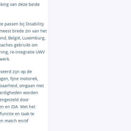
ijking van deze beide
e passen bij Disability
 meest brede zin van het
and, België, Luxemburg,
ecoaches gebruikt om
ning, re-integratie UWV
 werk.
seerd zijn op de
en, fijne motoriek,
erbaarheid, omgaan met
vaardigheden worden
mengesteld door
ten en IDA. Met het
functie en taak te
een match en/of