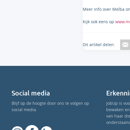
Meer info over Melba o
Kijk ook eens op
www.me
Dit artikel delen:
Social media
Erkenni
Blijf op de hoogte door ons te volgen op
JobUp is vo
social media.
bewaken en 
van haar di
onderstaand