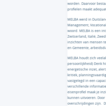
worden. Daarvoor bestaa
profielen maakt adequat
MELBA werd in Duitsland 
Management, Vocational R
woord. MELBA is een int
Zwitserland, Italië, Zwe
inzichten van mensen te
en Gemeente, arbeidsdia
MELBA houdt zich veelal
persoonlijkheid) Denk h
energetische inzet, ale
kritiek, planningsvaar
vastgelegd in een capac
verschillende informatie
eisenprofiel maak je inz
kunnen uitvoeren. Door h
overschrijdingen zijn.