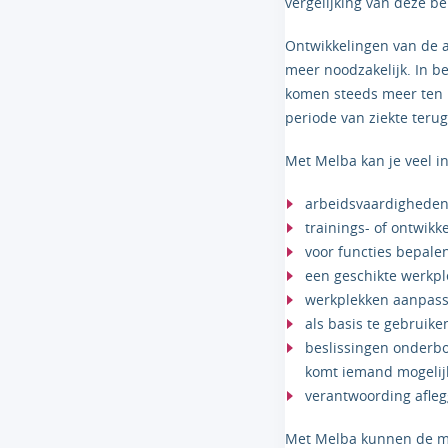
vergelijking van deze b
Ontwikkelingen van de 
meer noodzakelijk. In b
komen steeds meer ten la
periode van ziekte teru
Met Melba kan je veel in
arbeidsvaardigheden
trainings- of ontwikk
voor functies bepale
een geschikte werkpl
werkplekken aanpass
als basis te gebruike
beslissingen onderb
komt iemand mogelij
verantwoording afleg
Met Melba kunnen de mo