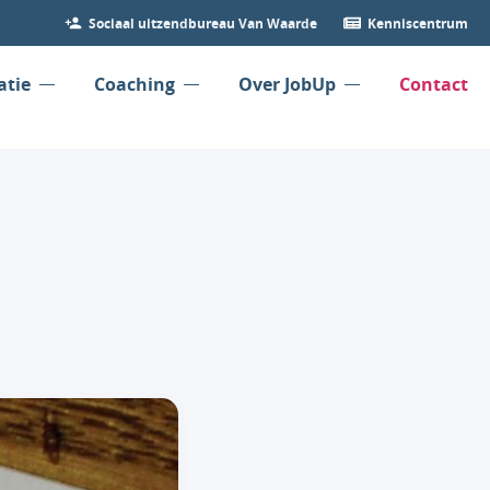
Sociaal uitzendbureau Van Waarde
Kenniscentrum
atie
Coaching
Over JobUp
Contact