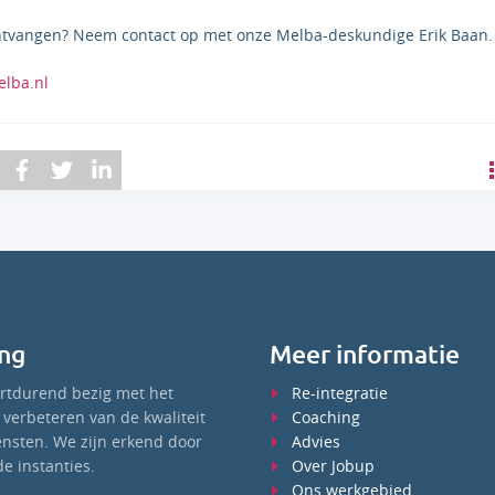
ntvangen? Neem contact op met onze Melba-deskundige Erik Baan.
lba.nl
ng
Meer informatie
ortdurend bezig met het
Re-integratie
verbeteren van de kwaliteit
Coaching
ensten. We zijn erkend door
Advies
e instanties.
Over Jobup
Ons werkgebied