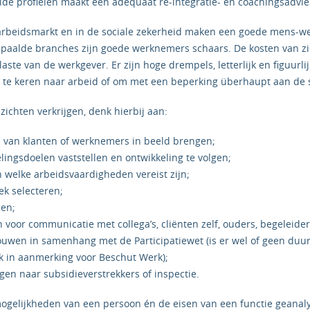
eide profielen maakt een adequaat re-integratie- en coachingsadvie
arbeidsmarkt en in de sociale zekerheid maken een goede mens-w
epaalde branches zijn goede werknemers schaars. De kosten van zi
ste van de werkgever. Er zijn hoge drempels, letterlijk en figuurl
g te keren naar arbeid of om met een beperking überhaupt aan de 
zichten verkrijgen, denk hierbij aan:
 van klanten of werknemers in beeld brengen;
elingsdoelen vaststellen en ontwikkeling te volgen;
n welke arbeidsvaardigheden vereist zijn;
ek selecteren;
en;
n voor communicatie met collega’s, cliënten zelf, ouders, begeleider
ouwen in samenhang met de Participatiewet (is er wel of geen du
k in aanmerking voor Beschut Werk);
gen naar subsidieverstrekkers of inspectie.
gelijkheden van een persoon én de eisen van een functie geanal