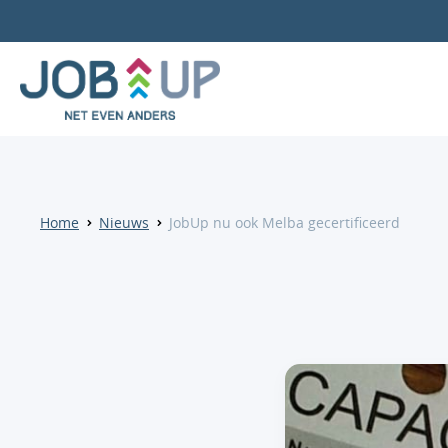
Home
Nieuws
JobUp nu ook Melba gecertificeerd