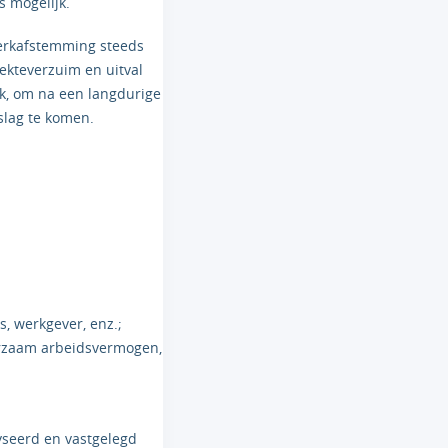
s mogelijk.
erkafstemming steeds
ekteverzuim en uitval
ijk, om na een langdurige
slag te komen.
s, werkgever, enz.;
urzaam arbeidsvermogen,
yseerd en vastgelegd