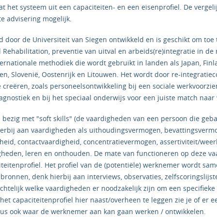
t het systeem uit een capaciteiten- en een eisenprofiel. De vergel
e advisering mogelijk.
door de Universiteit van Siegen ontwikkeld en is geschikt om toe t
ehabilitation, preventie van uitval en arbeids(re)integratie in de
ernationale methodiek die wordt gebruikt in landen als Japan, Finl
den, Slovenië, Oostenrijk en Litouwen. Het wordt door re-integrati
 creëren, zoals personeelsontwikkeling bij een sociale werkvoorzie
gnostiek en bij het speciaal onderwijs voor een juiste match naar
 bezig met "soft skills" (de vaardigheden van een persoon die geba
ierbij aan vaardigheden als uithoudingsvermogen, bevattingsvermog
rtheid, contactvaardigheid, concentratievermogen, assertiviteit/we
digheden, leren en onthouden. De mate van functioneren op deze 
iteitenprofiel. Het profiel van de (potentiële) werknemer wordt sa
bronnen, denk hierbij aan interviews, observaties, zelfscoringslijs
ichtelijk welke vaardigheden er noodzakelijk zijn om een specifieke 
et capaciteitenprofiel hier naast/overheen te leggen zie je of er 
 Dus ook waar de werknemer aan kan gaan werken / ontwikkelen.