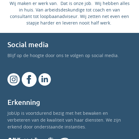
Wij maken er werk van. Dat is onze job. Wij hebben alles
in huis. Van arbeidsdeskundige tot coach en van
consultant tot loopbaanadviseur. Wij zetten net even een
stapje harder en leveren nooit half werk.
Social media
Blijf op de hoogte door ons te volgen op social media.
Erkenning
JobUp is voortdurend bezig met het bewaken en
verbeteren van de kwaliteit van haar diensten. We zijn
erkend door onderstaande instanties.