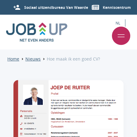
Sociaal uitzendbureau Van Waarde
Kenniscentrum
NL
Home
Nieuws
Hoe maak ik een goed CV?