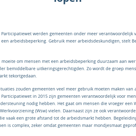
e Participatiewet werden gemeenten onder meer verantwoordelijk 
een arbeidsbeperking. Gebruik meer arbeidsdeskundigen, stelt B
moeite om mensen met een arbeidsbeperking duurzaam aan werk 
ller bemiddelbare uitkeringsgerechtigden. Zo wordt de groep men
arkt tekortgedaan.
 situaties zouden gemeenten veel meer gebruik moeten maken van
 Participatiewet in 2015 zijn gemeenten verantwoordelijk voor me
dersteuning nodig hebben. Het gaat om mensen die vroeger een W
 Werkvoorziening (Wsw) vielen. Daarnaast zijn ze ook verantwoordel
die vaak een grote afstand tot de arbeidsmarkt hebben. Begeleidin
en is complex, zeker omdat gemeenten maar mondjesmaat geprofe