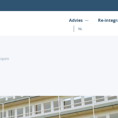
Advies
Re-integr
NL
lopen