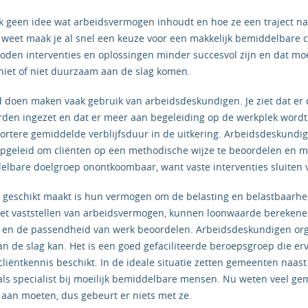
geen idee wat arbeidsvermogen inhoudt en hoe ze een traject n
et weet maak je al snel een keuze voor een makkelijk bemiddelbare c
boden interventies en oplossingen minder succesvol zijn en dat mo
niet of niet duurzaam aan de slag komen.
 doen maken vaak gebruik van arbeidsdeskundigen. Je ziet dat er
den ingezet en dat er meer aan begeleiding op de werkplek wordt 
n kortere gemiddelde verblijfsduur in de uitkering. Arbeidsdeskund
opgeleid om cliënten op een methodische wijze te beoordelen en m
ddelbare doelgroep onontkoombaar, want vaste interventies sluiten 
 geschikt maakt is hun vermogen om de belasting en belastbaarh
 het vaststellen van arbeidsvermogen, kunnen loonwaarde bereken
 en de passendheid van werk beoordelen. Arbeidsdeskundigen or
an de slag kan. Het is een goed gefaciliteerde beroepsgroep die erv
liëntkennis beschikt. In de ideale situatie zetten gemeenten naast
ls specialist bij moeilijk bemiddelbare mensen. Nu weten veel ge
 aan moeten, dus gebeurt er niets met ze.