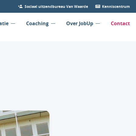
Sociaal uitzendbureau Van Waarde
Kenniscentrum
atie
Coaching
Over JobUp
Contact