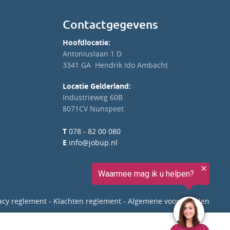
Contactgegevens
Hoofdlocatie:
Antoniuslaan 1 D
3341 GA Hendrik Ido Ambacht
Locatie Gelderland:
Industrieweg 60B
8071CV Nunspeet
T
078 - 82 00 080
E
info@jobup.nl
acy reglement
-
Klachten reglement
-
Algemene voorwaarden