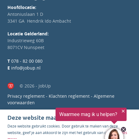
Hoofdlocatie:
Antoniuslaan 1 D
3341 GA Hendrik Ido Ambacht
Locatie Gelderland:
Industrieweg 60B
8071CV Nunspeet
T
078 - 82 00 080
E
info@jobup.nl
© 2026 - JobUp
Privacy reglement
-
Klachten reglement
-
Algemene
voorwaarden
Deze website maakt gebruik van cookies
Deze website gebruikt cookies. Door gebruik te maken van deze
website, geef je aan akkoord te zijn met het gebruik van cookies.
Lees
meer