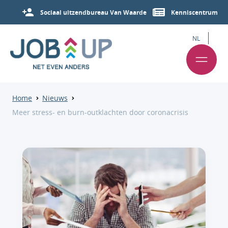
Sociaal uitzendbureau Van Waarde
Kenniscentrum
NL
Home
Nieuws
Meer stress- en burn-outklachten door coronacrisis