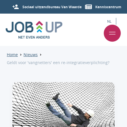
Sociaal uitzendbureau Van Waarde
Kenniscentrum
NL
Home
Nieuws
Geldt voor 'vangnetters' een re-integratieverplichting?