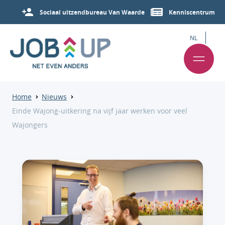
Sociaal uitzendbureau Van Waarde
Kenniscentrum
NL
Home
Nieuws
Einde Wajong-uitkering na vijf jaar werken voor veel
Wajongers