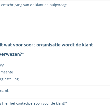
t wat voor soort organisatie wordt de klant
verwezen?*
WV
emeente
rginstelling