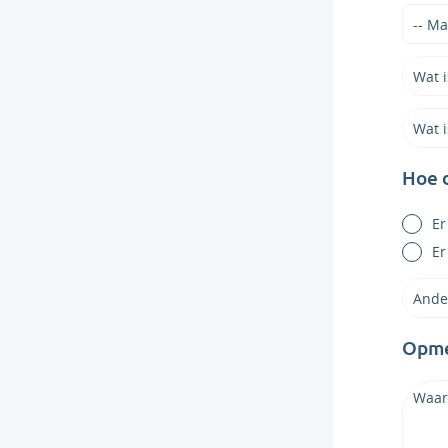
Hoe d
Er
Er
Opmer