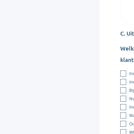
C. Ui
Welke
klant
In
In
Bi
N
In
Wa
Ou
WI