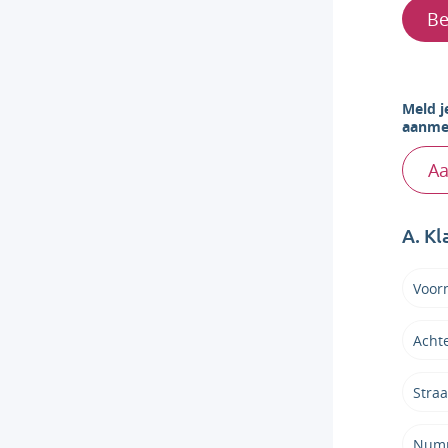
Be
Meld j
aanmel
Aa
A. K