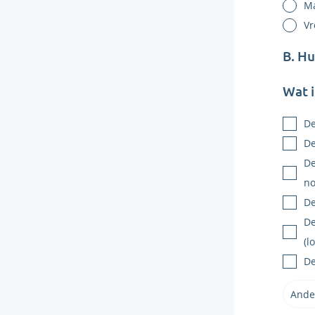
M
V
B. Hu
Wat i
De
De
De
no
De
De
(l
De