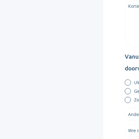
Vanui
door
U
G
Zo