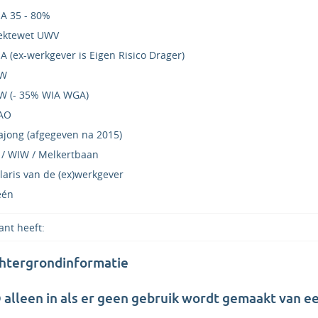
A 35 - 80%
ektewet UWV
A (ex-werkgever is Eigen Risico Drager)
W
 (- 35% WIA WGA)
AO
jong (afgegeven na 2015)
 / WIW / Melkertbaan
laris van de (ex)werkgever
één
chtergrondinformatie
 alleen in als er geen gebruik wordt gemaakt van e