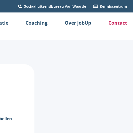
Sociaal uitzendbureau Van Waarde
Kenniscentrum
atie
Coaching
Over JobUp
Contact
bellen