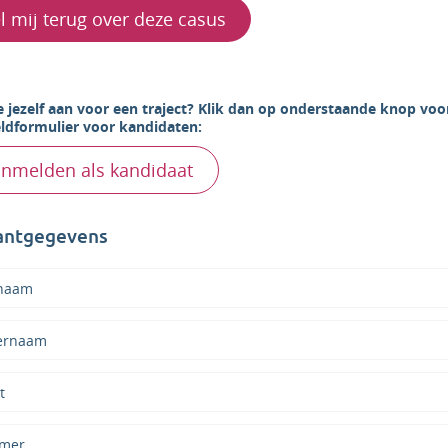
l mij terug over deze casus
e jezelf aan voor een traject? Klik dan op onderstaande knop voo
dformulier voor kandidaten:
nmelden als kandidaat
lantgegevens