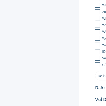
WI
Zi
WI
W
WW
W
Wa
ID
Sa
G
D. A
Vul D