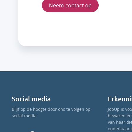
Neem contact op
Social media
Erkenni
Blijf op de hoogte door ons te volgen op
JobUp is vo
social media.
bewaken en 
van haar di
onderstaand