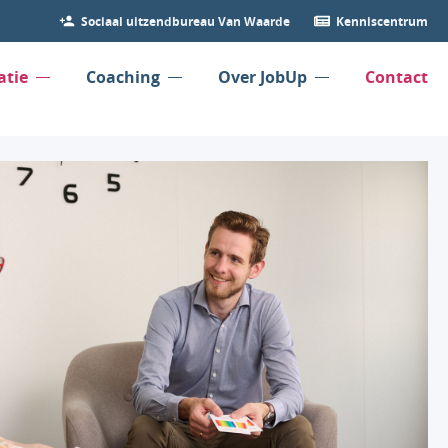
Sociaal uitzendbureau Van Waarde
Kenniscentrum
atie
Coaching
Over JobUp
Contact