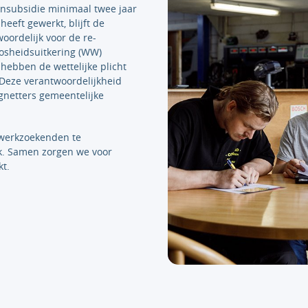
nsubsidie minimaal twee jaar
eft gewerkt, blijft de
ordelijk voor de re-
oosheidsuitkering (WW)
hebben de wettelijke plicht
 Deze verantwoordelijkheid
gnetters gemeentelijke
werkzoekenden te
k. Samen zorgen we voor
t.