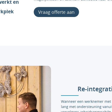
werkt en
rkplek
Vraag offerte aan
Re-integrat
Wanneer een werknemer met ee
lang met ondersteuning vanui
vervolgens arbeidsongeschikt r