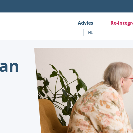
Advies
Re-integr
NL
van