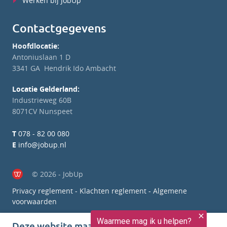
Werken bij JobUp
Contactgegevens
Hoofdlocatie:
Antoniuslaan 1 D
3341 GA Hendrik Ido Ambacht
Locatie Gelderland:
Industrieweg 60B
8071CV Nunspeet
T
078 - 82 00 080
E
info@jobup.nl
© 2026 - JobUp
Privacy reglement
-
Klachten reglement
-
Algemene
voorwaarden
Deze website maakt gebruik van cookies