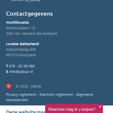
Contactgegevens
Hoofdlocatie:
Antoniuslaan 1 D
3341 GA Hendrik Ido Ambacht
Locatie Gelderland:
Industrieweg 60B
8071CV Nunspeet
T
078 - 82 00 080
E
info@jobup.nl
© 2026 - JobUp
Privacy reglement
-
Klachten reglement
-
Algemene
voorwaarden
Deze website maakt gebruik van cookies