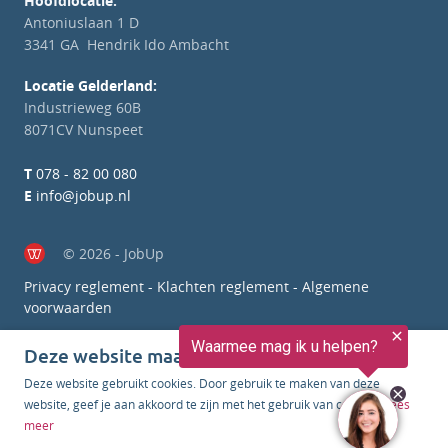
Hoofdlocatie:
Antoniuslaan 1 D
3341 GA Hendrik Ido Ambacht
Locatie Gelderland:
Industrieweg 60B
8071CV Nunspeet
T
078 - 82 00 080
E
info@jobup.nl
© 2026 - JobUp
Privacy reglement
-
Klachten reglement
-
Algemene
voorwaarden
Deze website maakt gebruik van cookies
Deze website gebruikt cookies. Door gebruik te maken van deze
website, geef je aan akkoord te zijn met het gebruik van cookies.
Lees
meer