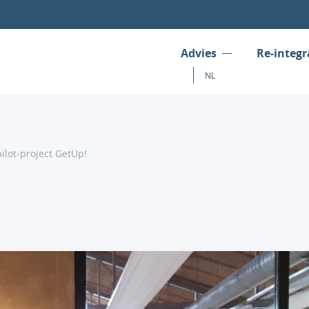
Advies
Re-integr
NL
ilot-project GetUp!