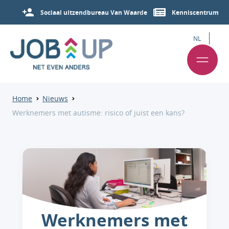
Sociaal uitzendbureau Van Waarde
Kenniscentrum
NL
Home
Nieuws
Werknemers met autisme: risico of juist een kans?
Werknemers met