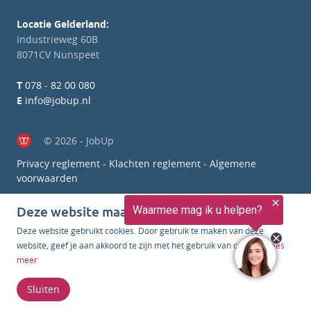
Locatie Gelderland:
Industrieweg 60B
8071CV Nunspeet
T
078 - 82 00 080
E
info@jobup.nl
© 2026 - JobUp
Privacy reglement
-
Klachten reglement
-
Algemene
voorwaarden
Deze website maakt gebruik van cookies
Deze website gebruikt cookies. Door gebruik te maken van deze
website, geef je aan akkoord te zijn met het gebruik van cookies.
Lees
meer
Sluiten