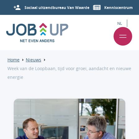
Sociaal uitzendbureau Van Waarde
Kenniscentrum
NL
Home
Nieuws
Week van de Loopbaan, tijd voor groei, aandacht en nieuwe
energie