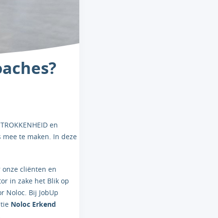
oaches?
 BETROKKENHEID en
 mee te maken. In deze
r onze cliënten en
or in zake het Blik op
r Noloc. Bij JobUp
atie
Noloc Erkend
.