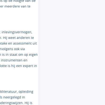
is op de hoogte van de
 er meerdere van te
: inlevingsvermogen,
n. Hij weet anderen te
intake en assessment uit
rvolgens ook via
 is in staat om op eigen
ie instrumenten en
te is hij een expert in
kliteratuur, opleiding
ls neergelegd in
deringswijzen. Hij is