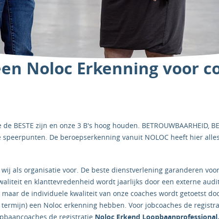
en Noloc Erkenning voor c
 we de BESTE zijn en onze 3 B's hoog houden. BETROUWBAARHEID,
speerpunten. De beroepserkenning vanuit NOLOC heeft hier alles
 wij als organisatie voor. De beste dienstverlening garanderen voo
liteit en klanttevredenheid wordt jaarlijks door een externe audit
 maar de individuele kwaliteit van onze coaches wordt getoetst doo
 termijn) een Noloc erkenning hebben. Voor jobcoaches de registr
opbaancoaches de registratie
Noloc Erkend Loopbaanprofessional