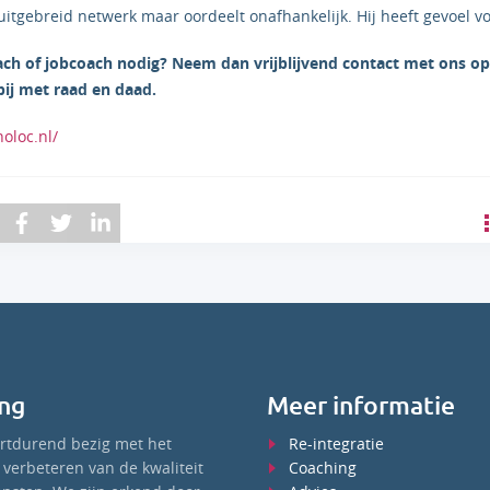
itgebreid netwerk maar oordeelt onafhankelijk. Hij heeft gevoel v
ach of jobcoach nodig? Neem dan vrijblijvend contact met ons o
bij met raad en daad.
oloc.nl/
ng
Meer informatie
ortdurend bezig met het
Re-integratie
verbeteren van de kwaliteit
Coaching