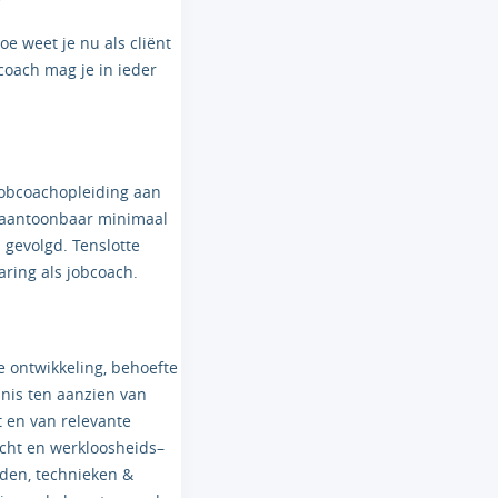
e weet je nu als cliënt
coach mag je in ieder
jobcoachopleiding aan
 aantoonbaar minimaal
 gevolgd. Tenslotte
ring als jobcoach.
e ontwikkeling, behoefte
nnis ten aanzien van
t en van relevante
echt en werkloosheids–
oden, technieken &