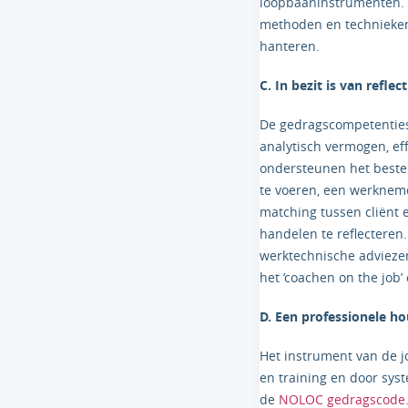
loopbaaninstrumenten. 
methoden en technieken 
hanteren.
C. In bezit is van refl
De gedragscompetenties 
analytisch vermogen, ef
ondersteunen het beste u
te voeren, een werkneme
matching tussen cliënt e
handelen te reflecteren.
werktechnische adviezen
het ’coachen on the job
D. Een professionele ho
Het instrument van de jo
en training en door syst
de
NOLOC gedragscode