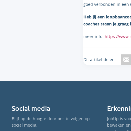
goed verbonden in een u
Heb jij een loopbaanco
coaches staan je graag 
meer info:
https://www.n
Dit artikel delen:
Social media
Erkenni
Blijf op de hoogte door ons te volgen op
JobUp is vo
social media.
bewaken en 