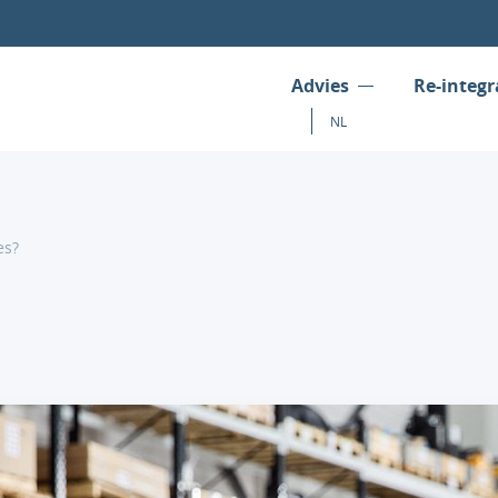
Advies
Re-integr
NL
es?