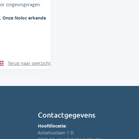
oor zingevingvragen.
p. Onze Noloc erkende
Terug naar overzicht
Contactgegevens
Hoofdlocatie:
Antoniuslaan 1 D