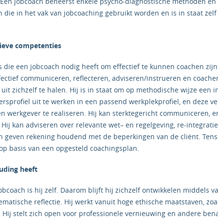
Een jobcoach beheerst enkele psycho-diagnostische methoden en 
die in het vak van jobcoaching gebruikt worden en is in staat zelf
ectieve competenties
die een jobcoach nodig heeft om effectief te kunnen coachen zijn
fectief communiceren, reflecteren, adviseren/instrueren en coache
it zichzelf te halen. Hij is in staat om op methodische wijze een 
rsprofiel uit te werken in een passend werkplekprofiel, en deze ve
n werkgever te realiseren. Hij kan sterktegericht communiceren, en
 Hij kan adviseren over relevante wet– en regelgeving, re-integrat
 geven rekening houdend met de beperkingen van de cliënt. Tenslot
’ op basis van een opgesteld coachingsplan.
uding heeft
bcoach is hij zelf. Daarom blijft hij zichzelf ontwikkelen middels va
ematische reflectie. Hij werkt vanuit hoge ethische maatstaven, zoa
. Hij stelt zich open voor professionele vernieuwing en andere bena