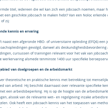
rmde titel, iedereen die wil kan zich een jobcoach noemen, maar ho
met een geschikte jobcoach te maken hebt? Van een Noloc erkende 
of zij:
oende kennis en ervaring
t naast een afgeronde HBO- of universitaire opleiding (EFQ6) een 
coachopleidingen gevolgd, danwel als deskundigheidsbevordering
idingen, cursussen of trainingen relevant voor het vak van jobcoach
e werkervaring alsmede tenminste 1400 uur specifieke beroepserva
 gebied van doelgroepen en de arbeidsmarkt
ver theoretische en praktische kennis met betrekking tot menselijk
ed van arbeid. Hij beschikt daarnaast over relevante specifieke ke
met een arbeidsbeperking. Hij is op de hoogte van de arbeidsmark
gen, alsook van de relevante wet– en regelgeving inzake arbeidsr
gelen. Ook heeft een jobcoach kennis van het toepassen van meth