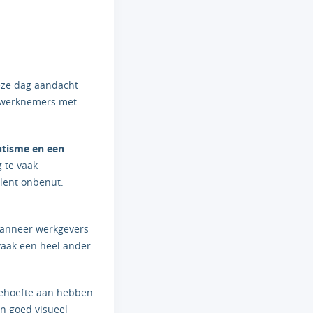
deze dag aandacht
m werknemers met
utisme en een
 te vaak
alent onbenut.
Wanneer werkgevers
 vaak een heel ander
behoefte aan hebben.
n goed visueel