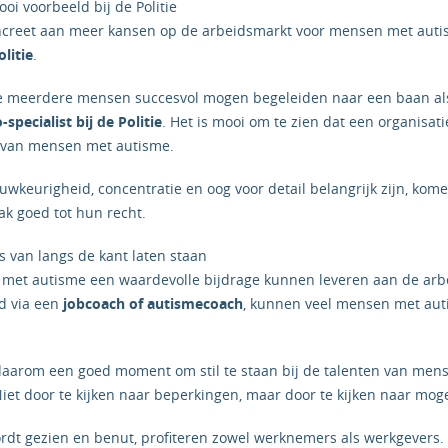
oi voorbeeld bij de Politie
ncreet aan meer kansen op de arbeidsmarkt voor mensen met auti
olitie
.
e meerdere mensen succesvol mogen begeleiden naar een baan a
specialist bij de Politie
. Het is mooi om te zien dat een organisatie
n van mensen met autisme.
auwkeurigheid, concentratie en oog voor detail belangrijk zijn, kom
k goed tot hun recht.
s van langs de kant laten staan
 met autisme een waardevolle bijdrage kunnen leveren aan de arbe
ld via een
jobcoach of autismecoach
, kunnen veel mensen met au
daarom een goed moment om stil te staan bij de talenten van men
Niet door te kijken naar beperkingen, maar door te kijken naar mog
dt gezien en benut, profiteren zowel werknemers als werkgevers.