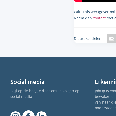
Wilt u als werkgever oo
Neem dan
contact
met o
Dit artikel delen:
Social media
Erkenni
Blijf op de hoogte door ons te volgen op
JobUp is vo
social media.
bewaken en 
van haar di
onderstaand