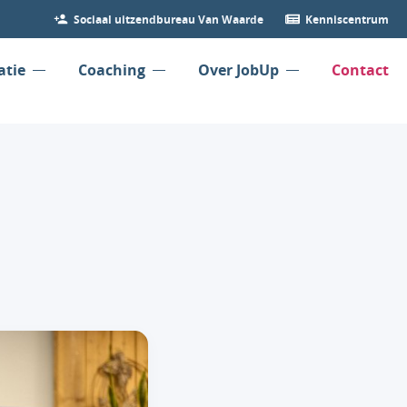
Sociaal uitzendbureau Van Waarde
Kenniscentrum
atie
Coaching
Over JobUp
Contact