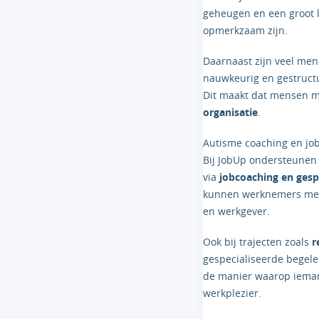
geheugen en een groot 
opmerkzaam zijn.
Daarnaast zijn veel men
nauwkeurig en gestruct
Dit maakt dat mensen m
organisatie
.
Autisme coaching en jo
Bij JobUp ondersteunen
via
jobcoaching en gesp
kunnen werknemers met 
en werkgever.
Ook bij trajecten zoals
r
gespecialiseerde begel
de manier waarop iemand
werkplezier.