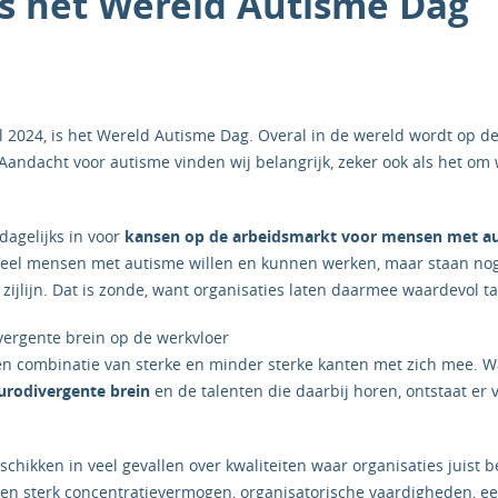
s het Wereld Autisme Dag
l 2024, is het Wereld Autisme Dag. Overal in de wereld wordt op 
Aandacht voor autisme vinden wij belangrijk, zeker ook als het o
 dagelijks in voor
kansen op de arbeidsmarkt voor mensen met a
Veel mensen met autisme willen en kunnen werken, maar staan nog
jlijn. Dat is zonde, want organisaties laten daarmee waardevol t
vergente brein op de werkvloer
en combinatie van sterke en minder sterke kanten met zich mee. 
urodivergente brein
en de talenten die daarbij horen, ontstaat er
hikken in veel gevallen over kwaliteiten waar organisaties juist 
en sterk concentratievermogen, organisatorische vaardigheden, ee