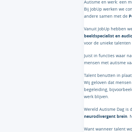
Autisme en werk: een mo
Bij JobUp werken we co
andere samen met de
P
Vanuit JobUp hebben w
beeldspecialist en audio-
voor de unieke talente
Juist in functies waar n
mensen met autisme vaa
Talent benutten in plaat
Wij geloven dat mensen
begeleiding, bijvoorbee
werk blijven.
Wereld Autisme Dag is 
neurodivergent brein
. 
Want wanneer talent wor