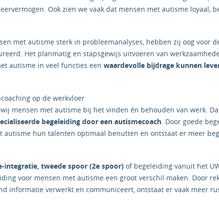
leervermogen. Ook zien we vaak dat mensen met autisme loyaal, 
sen met autisme sterk in probleemanalyses, hebben zij oog voor de
ureerd. Het planmatig en stapsgewijs uitvoeren van werkzaamheden
et autisme in veel functies een
waardevolle bijdrage kunnen leve
bcoaching op de werkvloer
 wij mensen met autisme bij het vinden én behouden van werk. Da
ecialiseerde begeleiding door een autismecoach
. Door goede beg
autisme hun talenten optimaal benutten en ontstaat er meer be
e-integratie, tweede spoor (2e spoor)
of begeleiding vanuit het 
eiding voor mensen met autisme een groot verschil maken. Door r
 informatie verwerkt en communiceert, ontstaat er vaak meer rust