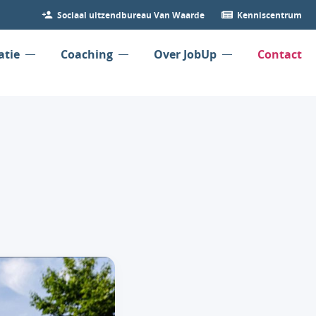
Sociaal uitzendbureau Van Waarde
Kenniscentrum
atie
Coaching
Over JobUp
Contact