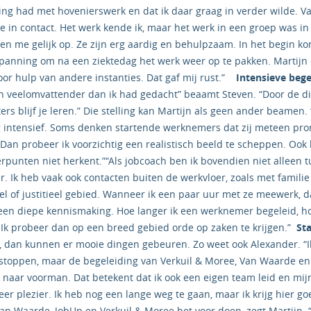
ing had met hovenierswerk en dat ik daar graag in verder wilde. 
e in contact. Het werk kende ik, maar het werk in een groep was i
en me gelijk op. Ze zijn erg aardig en behulpzaam. In het begin ko
 spanning om na een ziektedag het werk weer op te pakken. Martijn 
or hulp van andere instanties. Dat gaf mij rust.”
Intensieve bege
 en veelomvattender dan ik had gedacht” beaamt Steven. “Door de di
ters blijf je leren.” Die stelling kan Martijn als geen ander beame
g intensief. Soms denken startende werknemers dat zij meteen pro
Dan probeer ik voorzichtig een realistisch beeld te scheppen. Ook 
punten niet herkent.”“Als jobcoach ben ik bovendien niet alleen 
 Ik heb vaak ook contacten buiten de werkvloer, zoals met familie
eel of justitieel gebied. Wanneer ik een paar uur met ze meewerk,
een diepe kennismaking. Hoe langer ik een werknemer begeleid, 
Ik probeer dan op een breed gebied orde op zaken te krijgen.”
St
, dan kunnen er mooie dingen gebeuren. Zo weet ook Alexander. “I
stoppen, maar de begeleiding van Verkuil & Moree, Van Waarde en 
d naar voorman. Dat betekent dat ik ook een eigen team leid en mi
weer plezier. Ik heb nog een lange weg te gaan, maar ik krijg hier go
 Van Waarde, JobUp en Verkuil & Moree het voor doen, zegt Martijn. 