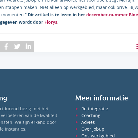
en stappen maken. Niet alleen op werkgebied, maar ook privé. Bijv
en momenten.”
Dit artikel is te lezen in het
december-nummer Bloe
itgegeven wordt door
Florys
.
ng
Meer informatie
ortdurend bezig met het
Re-integratie
verbeteren van de kwaliteit
Coaching
ensten. We zijn erkend door
Advies
e instanties.
Over Jobup
Ons werkgebied