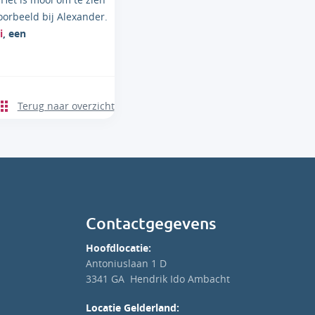
oorbeeld bij Alexander.
i
, een
Terug naar overzicht
Contactgegevens
Hoofdlocatie:
Antoniuslaan 1 D
3341 GA Hendrik Ido Ambacht
Locatie Gelderland: