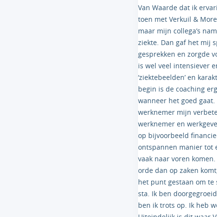
Van Waarde dat ik ervar
toen met Verkuil & More
maar mijn collega’s nam
ziekte. Dan gaf het mij
gesprekken en zorgde vo
is wel veel intensiever
‘ziektebeelden’ en karak
begin is de coaching er
wanneer het goed gaat. 
werknemer mijn verbeter
werknemer en werkgever.
op bijvoorbeeld financi
ontspannen manier tot 
vaak naar voren komen. 
orde dan op zaken komt
het punt gestaan om te 
sta. Ik ben doorgegroei
ben ik trots op. Ik heb 
Uiteindelijk is dit waar