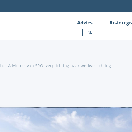
Advies
Re-integr
NL
il & Moree, van SROI verplichting naar werkverlichting