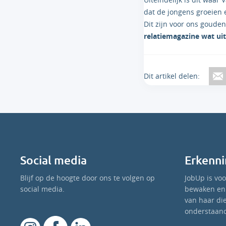
dat de jongens groeien 
Dit zijn voor ons goud
relatiemagazine wat u
Dit artikel delen:
Social media
Erkenni
Blijf op de hoogte door ons te volgen op
JobUp is vo
social media.
bewaken en 
van haar di
onderstaand