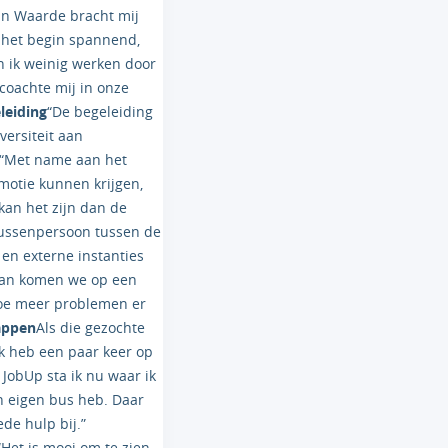
Van Waarde bracht mij
n het begin spannend,
n ik weinig werken door
coachte mij in onze
leiding
“De begeleiding
versiteit aan
n. “Met name aan het
motie kunnen krijgen,
kan het zijn dan de
tussenpersoon tussen de
 en externe instanties
 dan komen we op een
hoe meer problemen er
appen
Als die gezochte
k heb een paar keer op
JobUp sta ik nu waar ik
jn eigen bus heb. Daar
ede hulp bij.”
“Het is mooi om te zien