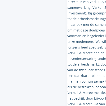
directeur van Verkuil &
samenwerking. Verkuil &
Investment). Bij groenp
tot de arbeidsmarkt ing
maar ook met de samen
om met deze doelgroep s
voorman en begeleider bi
onze medemens. We will
jongens heel goed gebr
Verkuil & Moree aan de
hovenierservaring, ande
tot de arbeidsmarkt, do
van de twee jaar steeds 
een dankbare rol om hen
mannen op hun gemak te 
als de betrokken jobcoac
Verkuil & Moree met dez
het bedrijf, door bijvo
Verkuil & Moree via Van 