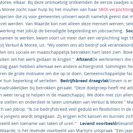
 Moree, elkaar. Bij deze ontmoeting ontkiemden de eerste zaadjes 
 Moree zocht naar hulp bij het invullen van haar
SROI-verplichtin
rojecten die zij voor gemeentes uitvoert wordt namelijk geëist dat
ezet werden. Van Waarde kon niet alleen deze mensen werven, sele
werking met JobUp de benodigde begeleiding en jobcoaching.
Soc
amen te werken, kwam voort uit meer dan een verplichting legt St
j Verkuil & Moree, uit. “Wij voelen ons als bedrijf ook verantwoord
en ons sociale en maatschappelijk betrokken hart laten zien. Bo
uiken om het werk gedaan te krijgen.”
Afstand
De werknemers die 
 slag gaan hebben allemaal een andere achtergrond. Sommigen h
ren de grote motivatie om die op te doen. Gemeenschappelijke fact
or hun beperking of verleden.
Bedrijfsbreed draagvlak
Steven is er
nadrukkelijker bij betrokken geraakt. “Deze doelgroep heeft me alt
 weer terug te helpen in de maatschappij. We doen met zijn allen
stellen en onderdeel te laten uitmaken van Verkuil & Moree.” Mart
h van JobUp: “Ik zie bedrijfsbreed veel geduld en flexibiliteit in d
e jongens wordt omgegaan. Zij krijgen echt kansen en kunnen zic
orbeeld een toename van taken of uren.”
Levend voorbeeld
Alexand
Waarde, is het levende voorbeeld van Martijns uitspraak. “Een jaar 