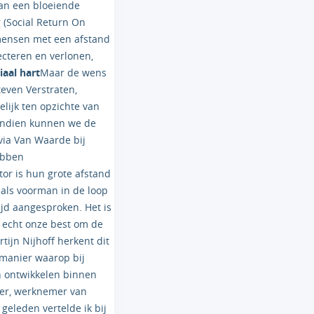
van een bloeiende
g (Social Return On
 mensen met een afstand
cteren en verlonen,
iaal hart
Maar de wens
even Verstraten,
elijk ten opzichte van
vendien kunnen we de
via Van Waarde bij
ebben
or is hun grote afstand
 als voorman in de loop
ijd aangesproken. Het is
 echt onze best om de
ijn Nijhoff herkent dit
e manier waarop bij
h ontwikkelen binnen
er, werknemer van
geleden vertelde ik bij