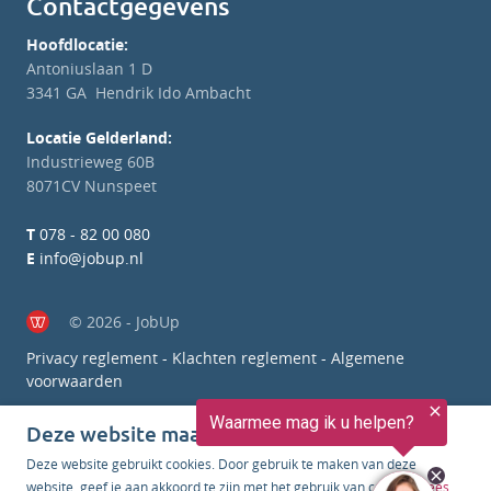
Contactgegevens
Hoofdlocatie:
Antoniuslaan 1 D
3341 GA Hendrik Ido Ambacht
Locatie Gelderland:
Industrieweg 60B
8071CV Nunspeet
T
078 - 82 00 080
E
info@jobup.nl
© 2026 - JobUp
Privacy reglement
-
Klachten reglement
-
Algemene
voorwaarden
Deze website maakt gebruik van cookies
Deze website gebruikt cookies. Door gebruik te maken van deze
website, geef je aan akkoord te zijn met het gebruik van cookies.
Lees