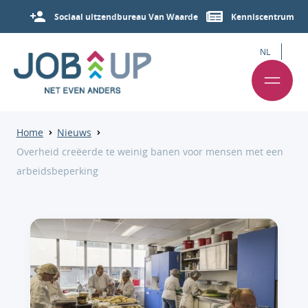
Sociaal uitzendbureau Van Waarde
Kenniscentrum
NL
Home
Nieuws
Overheid creëerde te weinig banen voor mensen met een
arbeidsbeperking