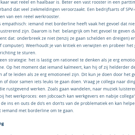
lkaar wat reëel en haalbaar is. Beter een vast rooster in een part
erband dat veel ziekmeldingen veroorzaakt. Een bedrijfsarts of SPV
len van een reëel werkrooster.
es empathisch: iemand met borderline heeft vaak het gevoel dat n
 frustrerend zijn. Daarom is het belangrijk om het gevoel te geven 
ent dat: onderbreek ze niet (tenzij ze gaan schelden en dreigen) en
 of computer). Weerhoudt je van kritiek en verwijten en probeer he
richting te sturen.
 een strategie: het is lastig om rationeel te denken als je erg emoti
e. Op het moment dat iemand kalmeert, kan hij of zij helderder d
 af te leiden als ze erg emotioneel zijn. Dit kun je doen door het
of door samen iets leuks te gaan doen. Vraag je collega naar dinge
die rustgevend werken. Zoals gaan wandelen, naar muziek luistere
bij het werkproces: een jobcoach kan werkgevers en nabije collega'
nt de ins en outs de do’s en don’ts van de problematiek en kan hel
t iemand met borderline om te gaan.
ng