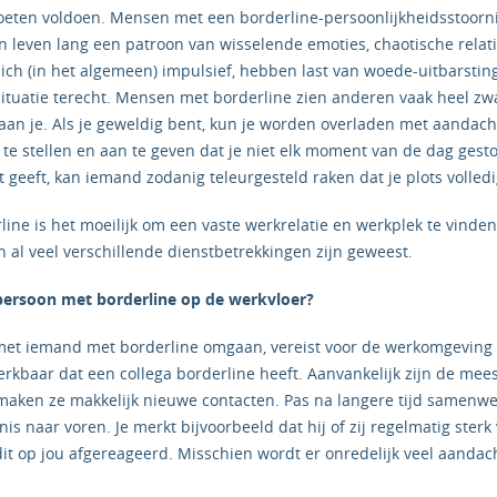
eten voldoen. Mensen met een borderline-persoonlijkheidsstoorni
n leven lang een patroon van wisselende emoties, chaotische relat
 zich (in het algemeen) impulsief, hebben last van woede-uitbarst
situatie terecht. Mensen met borderline zien anderen vaak heel zwa
aan je. Als je geweldig bent, kun je worden overladen met aandach
 te stellen en aan te geven dat je niet elk moment van de dag gest
 geeft, kan iemand zodanig teleurgesteld raken dat je plots volled
ne is het moeilijk om een vaste werkrelatie en werkplek te vinden. 
en al veel verschillende dienstbetrekkingen zijn geweest.
persoon met borderline op de werkvloer?
 met iemand met borderline omgaan, vereist voor de werkomgeving v
erkbaar dat een collega borderline heeft. Aanvankelijk zijn de mees
 maken ze makkelijk nieuwe contacten. Pas na langere tijd samen
is naar voren. Je merkt bijvoorbeeld dat hij of zij regelmatig ster
it op jou afgereageerd. Misschien wordt er onredelijk veel aandac