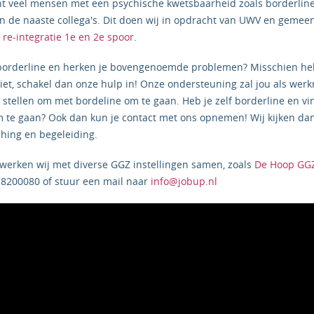
t veel mensen met een psychische kwetsbaarheid zoals borderline. H
n de naaste collega's. Dit doen wij in opdracht van UWV en gemee
n
re-integratie 1e en 2e spoor
.
 borderline en herken je bovengenoemde problemen? Misschien heb 
et, schakel dan onze hulp in! Onze ondersteuning zal jou als werk
 stellen om met bordeline om te gaan. Heb je zelf borderline en vi
 te gaan? Ook dan kun je contact met ons opnemen! Wij kijken dan
ching en begeleiding.
werken wij met diverse GGZ instellingen samen, zoals
De Hoop GG
-8200080 of stuur een mail naar
info@jobup.nl