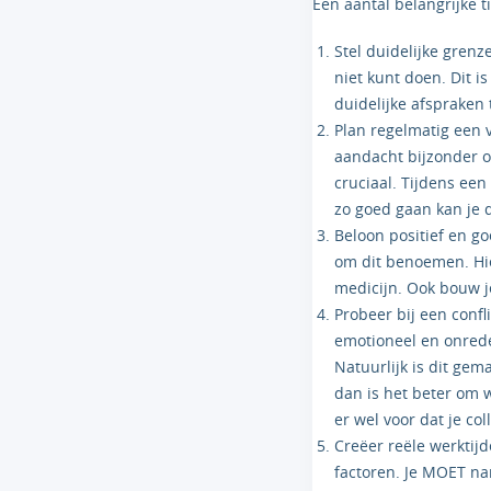
Een aantal belangrijke t
Stel duidelijke grenz
niet kunt doen. Dit i
duidelijke afspraken 
Plan regelmatig een 
aandacht bijzonder op
cruciaal. Tijdens ee
zo goed gaan kan je
Beloon positief en g
om dit benoemen. Hie
medicijn. Ook bouw 
Probeer bij een confli
emotioneel en onredel
Natuurlijk is dit gem
dan is het beter om w
er wel voor dat je co
Creëer reële werktij
factoren. Je MOET na