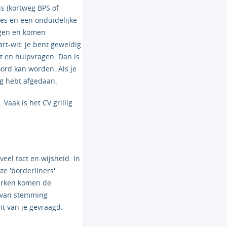
s (kortweg BPS of
ies en een onduidelijke
ingen en komen
rt-wit: je bent geweldig
t en hulpvragen. Dan is
oord kan worden. Als je
ig hebt afgedaan.
Vaak is het CV grillig
eel tact en wijsheid. In
te 'borderliners'
werken komen de
k van stemming
ht van je gevraagd.