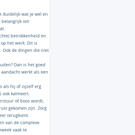
k duidelijk wat je wel en
t belangrijk om
at.
echte) betrokkenheid en
op het werk. Dit is
. Ook de dingen die niet
houden? Dan is het goed
e aandacht werkt als een
 als hij of zijzelf erg
S ook kalmeert.
erstuur of boos wordt,
 rust gekomen zijn. Zorg
weer terugkomt.
 een van de complexe
rkweek vaak te