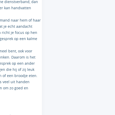
time dienstverband, dan
-er kan handvatten
iemand naar hem of haar
dat je echt aandacht
 richt je focus op hen
t gesprek op een kalme
oneel bent, ook voor
enken. Daarom is het
 gesprek op een ander
n die hij of zij leuk
n of een broodje eten.
s veel uit handen
pen om zo goed en