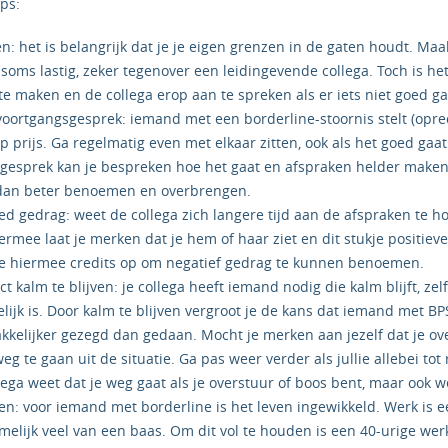
ips:
en: het is belangrijk dat je je eigen grenzen in de gaten houdt. Maa
s soms lastig, zeker tegenover een leidingevende collega. Toch is he
te maken en de collega erop aan te spreken als er iets niet goed ga
voortgangsgesprek: iemand met een borderline-stoornis stelt (opr
 prijs. Ga regelmatig even met elkaar zitten, ook als het goed gaat 
n gesprek kan je bespreken hoe het gaat en afspraken helder maken
 dan beter benoemen en overbrengen.
oed gedrag: weet de collega zich langere tijd aan de afspraken te 
rmee laat je merken dat je hem of haar ziet en dit stukje positiev
je hiermee credits op om negatief gedrag te kunnen benoemen.
ct kalm te blijven: je collega heeft iemand nodig die kalm blijft, zelfs
ijk is. Door kalm te blijven vergroot je de kans dat iemand met BP
akkelijker gezegd dan gedaan. Mocht je merken aan jezelf dat je ov
eg te gaan uit de situatie. Ga pas weer verder als jullie allebei tot
llega weet dat je weg gaat als je overstuur of boos bent, maar ook 
den: voor iemand met borderline is het leven ingewikkeld. Werk is
melijk veel van een baas. Om dit vol te houden is een 40-urige we