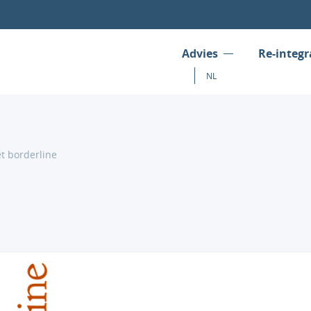
Advies
Re-integr
NL
t borderline