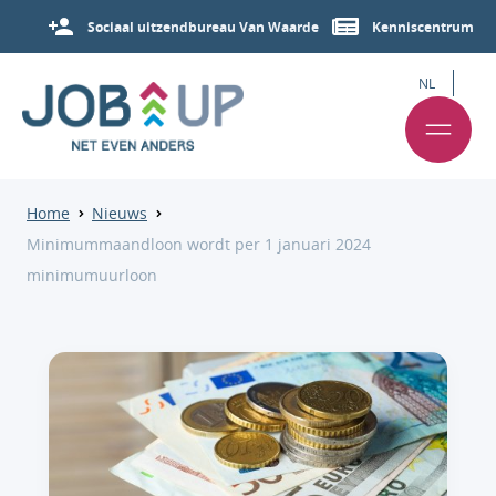
Sociaal uitzendbureau Van Waarde
Kenniscentrum
NL
Home
Nieuws
Minimummaandloon wordt per 1 januari 2024
minimumuurloon