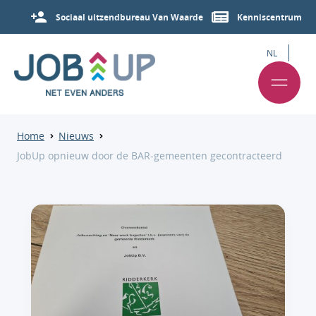
Sociaal uitzendbureau Van Waarde
Kenniscentrum
NL
Home
Nieuws
JobUp opnieuw door de BAR-gemeenten gecontracteerd