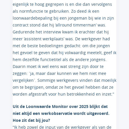
eigenlijk te hoog gegrepen is en die dan vervolgens
als normfunctie te gebruiken. Zo deed ik een
loonwaardebepaling bij een jongeman bij wie in zijn
contract stond dat hij ‘allround timmerman’ was.
Gedurende het interview kwam ik erachter dat hij
meer ‘assistent werkplaats’ was. De werkgever had
met de beste bedoelingen gedacht: om die jongen
het gevoel te geven dat hij volwaardig meetelt, geef ik
hem dezelfde functietitel als de andere jongens.
Daarin moet ik wel eens wat streng zijn door te
zeggen: ˊja, maar daar kunnen we hem niet mee
vergelijkenˊ. Sommige werkgevers vinden dat moeilijk
om te begrijpen, omdat ze het gevoel hebben dat ze
worden afgestraft voor hun betrokkenheid en inzet.”
Uit de Loonwaarde Monitor over 2025 blijkt dat
niet altijd een werkobservatie wordt uitgevoerd.
Hoe zit dat bij jou?
“Ik heb zowel de input van de werkgever als van de