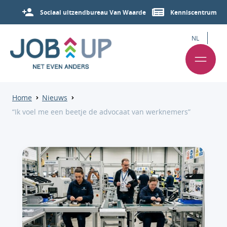
Sociaal uitzendbureau Van Waarde
Kenniscentrum
NL
Home
Nieuws
“Ik voel me een beetje de advocaat van werknemers”